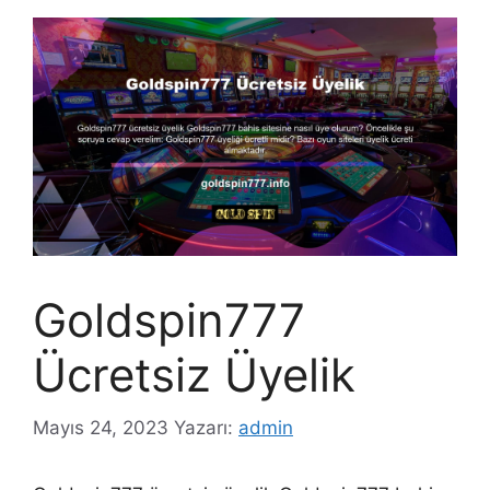
Goldspin777
Ücretsiz Üyelik
Mayıs 24, 2023
Yazarı:
admin