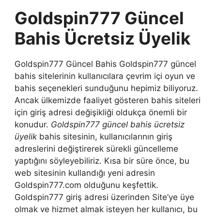
Goldspin777 Güncel
Bahis Ücretsiz Üyelik
Goldspin777 Güncel Bahis Goldspin777 güncel
bahis sitelerinin kullanıcılara çevrim içi oyun ve
bahis seçenekleri sunduğunu hepimiz biliyoruz.
Ancak ülkemizde faaliyet gösteren bahis siteleri
için giriş adresi değişikliği oldukça önemli bir
konudur.
Goldspin777 güncel bahis ücretsiz
üyelik
bahis sitesinin, kullanıcılarının giriş
adreslerini değiştirerek sürekli güncelleme
yaptığını söyleyebiliriz. Kısa bir süre önce, bu
web sitesinin kullandığı yeni adresin
Goldspin777.com olduğunu keşfettik.
Goldspin777 giriş adresi üzerinden Site’ye üye
olmak ve hizmet almak isteyen her kullanıcı, bu