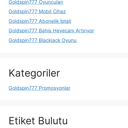
Goldspin777 Oyuncuları
Goldspin777 Mobil Cihaz
Goldspin777 Abonelik İptali
Goldspin777 Bahis Heyecanı Artırıyor
Goldspin777 Blackjack Oyunu
Kategoriler
Goldspin777 Promosyonlar
Etiket Bulutu