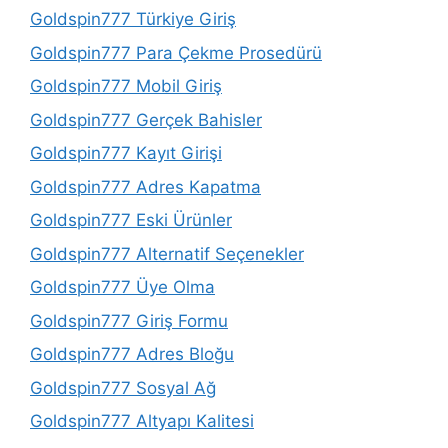
Goldspin777 Türkiye Giriş
Goldspin777 Para Çekme Prosedürü
Goldspin777 Mobil Giriş
Goldspin777 Gerçek Bahisler
Goldspin777 Kayıt Girişi
Goldspin777 Adres Kapatma
Goldspin777 Eski Ürünler
Goldspin777 Alternatif Seçenekler
Goldspin777 Üye Olma
Goldspin777 Giriş Formu
Goldspin777 Adres Bloğu
Goldspin777 Sosyal Ağ
Goldspin777 Altyapı Kalitesi