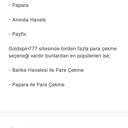
- Papara
- Anında Havale
- Payfix
Goldspin777 sitesinde birden fazla para çekme
seçeneği vardır bunlardan en popülerleri ise;
- Banka Havalesi ile Para Çekme
- Papara ile Para Çekme