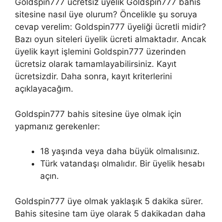
Goldspin777 ücretsiz üyelik Goldspin777 bahis
sitesine nasıl üye olurum? Öncelikle şu soruya
cevap verelim: Goldspin777 üyeliği ücretli midir?
Bazı oyun siteleri üyelik ücreti almaktadır. Ancak
üyelik kayıt işlemini Goldspin777 üzerinden
ücretsiz olarak tamamlayabilirsiniz. Kayıt
ücretsizdir. Daha sonra, kayıt kriterlerini
açıklayacağım.
Goldspin777 bahis sitesine üye olmak için
yapmanız gerekenler:
18 yaşında veya daha büyük olmalısınız.
Türk vatandaşı olmalıdır. Bir üyelik hesabı
açın.
Goldspin777 üye olmak yaklaşık 5 dakika sürer.
Bahis sitesine tam üye olarak 5 dakikadan daha