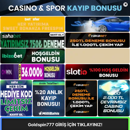
×
Goldspin777 GİRİŞ İÇİN TIKLAYINIZ!