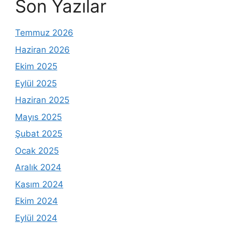
Son Yazılar
Temmuz 2026
Haziran 2026
Ekim 2025
Eylül 2025
Haziran 2025
Mayıs 2025
Şubat 2025
Ocak 2025
Aralık 2024
Kasım 2024
Ekim 2024
Eylül 2024