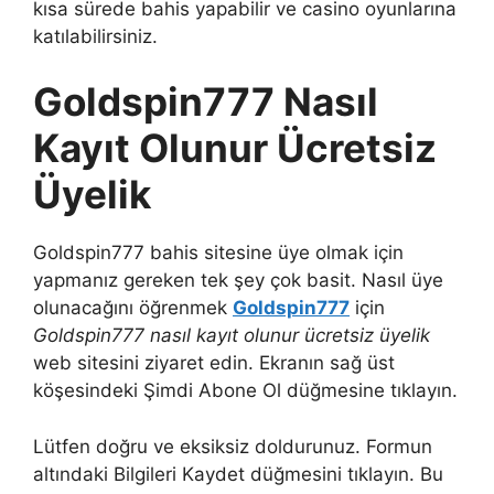
kısa sürede bahis yapabilir ve casino oyunlarına
katılabilirsiniz.
Goldspin777 Nasıl
Kayıt Olunur Ücretsiz
Üyelik
Goldspin777 bahis sitesine üye olmak için
yapmanız gereken tek şey çok basit. Nasıl üye
olunacağını öğrenmek
Goldspin777
için
Goldspin777 nasıl kayıt olunur ücretsiz üyelik
web sitesini ziyaret edin. Ekranın sağ üst
köşesindeki Şimdi Abone Ol düğmesine tıklayın.
Lütfen doğru ve eksiksiz doldurunuz. Formun
altındaki Bilgileri Kaydet düğmesini tıklayın. Bu