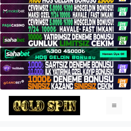
İçeriğe
atla
Menü