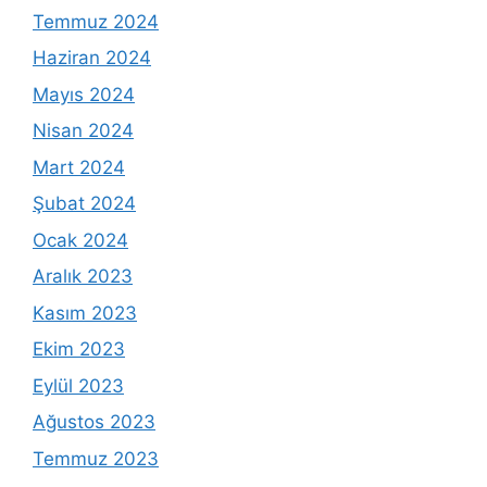
Temmuz 2024
Haziran 2024
Mayıs 2024
Nisan 2024
Mart 2024
Şubat 2024
Ocak 2024
Aralık 2023
Kasım 2023
Ekim 2023
Eylül 2023
Ağustos 2023
Temmuz 2023