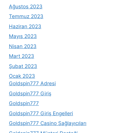
Ağustos 2023
Temmuz 2023
Haziran 2023
Mayıs 2023
Nisan 2023
Mart 2023
Şubat 2023
Ocak 2023
Goldspin777 Adresi
Goldspin777 Giriş
Goldspin777
Goldspin777 Giriş Engelleri
Goldspin777 Casino Sağlayıcıları