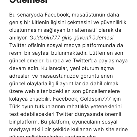
Bu senaryoda Facebook, masaüstünün daha
geniş bir kitlenin ilgisini çekmesini ve güvenilirlik
oluşturmasını sağlayan bir alternatif olarak da
anılıyor.
Goldspin777 giriş güvenli ödemesi
Twitter ofisinin sosyal medya platformunda da
resmi bir sayfası bulunmaktadır. Lütfen en son
güncellemeleri burada ve Twitter’da paylaşmaya
devam edin. Kullanıcılar, yeni oturum açma
adresleri ve masaüstünüzde görüntülenen
güncel olaylarla ilgili ayrıntılar da dahil olmak
üzere web sitenizdeki en son güncellemelere
kolayca erişebilir. Facebook, Goldspin777 için
Türk oyun tutkunlarının rahatlıkla yeteneklerini
test edebilecekleri Twitter dünyasında önemli
bir platform. Bu platform, oyuncuların sosyal
medyayı etkili bir şekilde kullanan web sitelerine