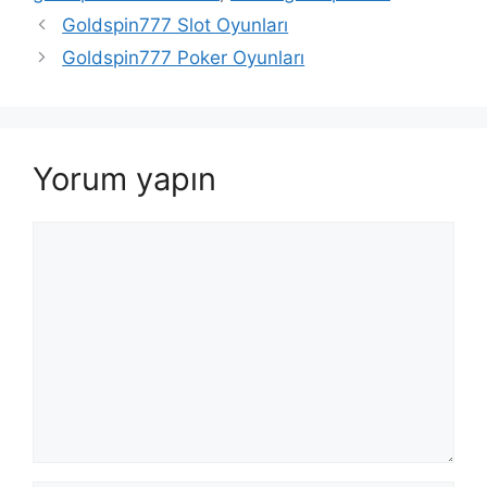
Goldspin777 Slot Oyunları
Goldspin777 Poker Oyunları
Yorum yapın
Yorum