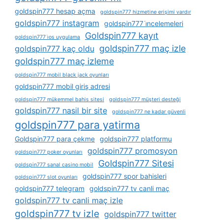
goldspin777 hesap açma
goldspin777 hizmetine erişimi vardır
goldspin777 instagram
goldspin777 i̇ncelemeleri
Goldspin777 kayıt
goldspin777 i̇os uygulama
goldspin777 maç izle
goldspin777 kaç oldu
goldspin777 maç izleme
goldspin777 mobil black jack oyunları
goldspin777 mobil giriş adresi
goldspin777 mükemmel bahis sitesi
goldspin777 müşteri desteği
goldspin777 nasil bir site
goldspin777 ne kadar güvenli
goldspin777 para yatirma
Goldspin777 para çekme
goldspin777 platformu
goldspin777 promosyon
goldspin777 poker oyunları
Goldspin777 Sitesi
goldspin777 sanal casino mobil
goldspin777 spor bahisleri
goldspin777 slot oyunları
goldspin777 telegram
goldspin777 tv canli maç
goldspin777 tv canli maç izle
goldspin777 tv izle
goldspin777 twitter