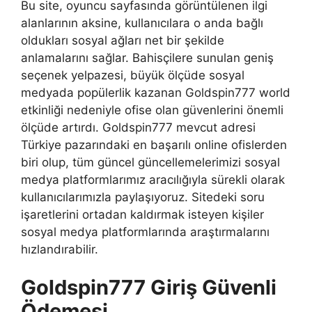
Bu site, oyuncu sayfasında görüntülenen ilgi
alanlarının aksine, kullanıcılara o anda bağlı
oldukları sosyal ağları net bir şekilde
anlamalarını sağlar. Bahisçilere sunulan geniş
seçenek yelpazesi, büyük ölçüde sosyal
medyada popülerlik kazanan Goldspin777 world
etkinliği nedeniyle ofise olan güvenlerini önemli
ölçüde artırdı. Goldspin777 mevcut adresi
Türkiye pazarındaki en başarılı online ofislerden
biri olup, tüm güncel güncellemelerimizi sosyal
medya platformlarımız aracılığıyla sürekli olarak
kullanıcılarımızla paylaşıyoruz. Sitedeki soru
işaretlerini ortadan kaldırmak isteyen kişiler
sosyal medya platformlarında araştırmalarını
hızlandırabilir.
Goldspin777 Giriş Güvenli
Ödemesi