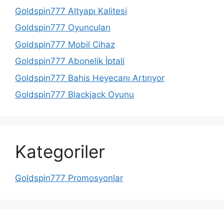
Goldspin777 Altyapı Kalitesi
Goldspin777 Oyuncuları
Goldspin777 Mobil Cihaz
Goldspin777 Abonelik İptali
Goldspin777 Bahis Heyecanı Artırıyor
Goldspin777 Blackjack Oyunu
Kategoriler
Goldspin777 Promosyonlar