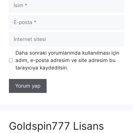
İsim
E-
posta
İnternet
sitesi
Daha sonraki yorumlarımda kullanılması için
adım, e-posta adresim ve site adresim bu
tarayıcıya kaydedilsin.
Goldspin777 Lisans