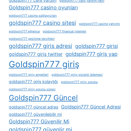
goldspin777 canlı yardım
goldspin777 canlı yardım hattı
Goldspin777 casino oyunları
goldspin777 casino sağlayıcıları
goldspin777 casino sitesi
goldspin777 casino yatırımı
goldspin777 eğlence
goldspin777 finansal i̇şlemler
goldspin777 gezinme tercihleri
goldspin777 giris adresi
goldspin777 girisi
goldspin777 giris yap
goldspin777 giris twitter
Goldspin777 giriş
goldspin777 giriş engelleri
goldspin777 giriş güvenli ödemesi
goldspin777 giriş kolaylığı
goldspin777 giriş sorunu
goldspin777 giriş sorunu süresi
Goldspin777 Güncel
Goldspin777 Güncel Adresi
goldspin777 güncel adres
goldspin777 güvenilebilir mi
Goldspin777 Güvenilir Mi
goldspin777 güvenlir mi