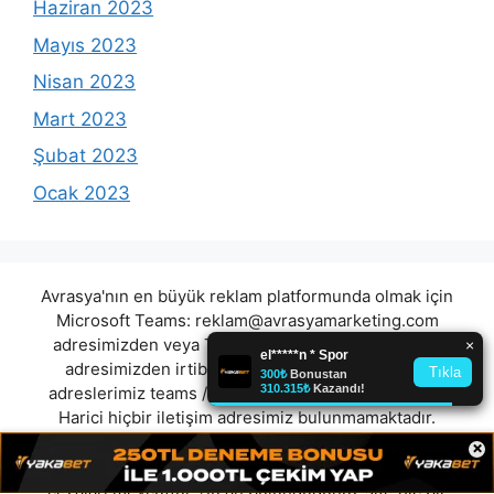
Haziran 2023
Mayıs 2023
Nisan 2023
Mart 2023
Şubat 2023
Ocak 2023
Avrasya'nın en büyük reklam platformunda olmak için
Microsoft Teams:
reklam@avrasyamarketing.com
adresimizden veya Telegram: @Avrasyamarketing
adresimizden irtibat kurabilirsiniz. (Tek iletişim
adreslerimiz teams / telegram ve mail adresimizdir.
Harici hiçbir iletişim adresimiz bulunmamaktadır.
Lütfen itibar etmeyiniz.) Türkiye yasalarına göre 7258
×
sayılı kanun uyarınca yasa dışı bahis oynamanın
cezaları mevcuttur. Şu an bulunduğunuz site hiç bir