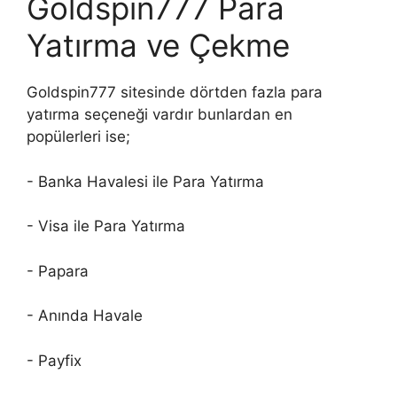
Goldspin777 Para
Yatırma ve Çekme
Goldspin777 sitesinde dörtden fazla para
yatırma seçeneği vardır bunlardan en
popülerleri ise;
- Banka Havalesi ile Para Yatırma
- Visa ile Para Yatırma
- Papara
- Anında Havale
- Payfix