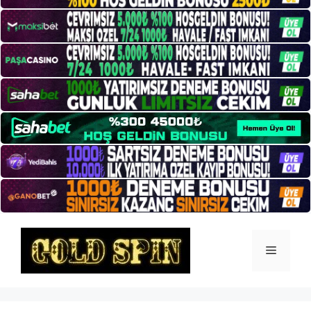
İçeriğe
atla
Menü