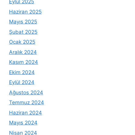
Eylül 2025
Haziran 2025
Mayıs 2025
Şubat 2025
Ocak 2025
Aralık 2024
Kasım 2024
Ekim 2024
Eylül 2024
Ağustos 2024
Temmuz 2024
Haziran 2024
Mayıs 2024
Nisan 2024