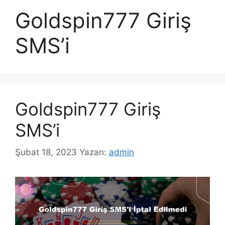
Goldspin777 Giriş
SMS’i
Goldspin777 Giriş
SMS’i
Şubat 18, 2023
Yazarı:
admin