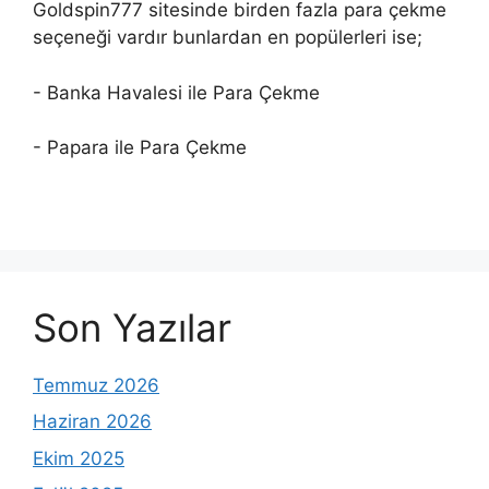
Goldspin777 sitesinde birden fazla para çekme
seçeneği vardır bunlardan en popülerleri ise;
- Banka Havalesi ile Para Çekme
- Papara ile Para Çekme
Son Yazılar
Temmuz 2026
Haziran 2026
Ekim 2025