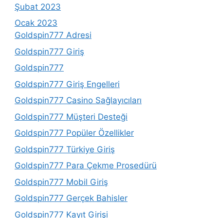
Şubat 2023
Ocak 2023
Goldspin777 Adresi
Goldspin777 Giriş
Goldspin777
Goldspin777 Giriş Engelleri
Goldspin777 Casino Sağlayıcıları
Goldspin777 Müşteri Desteği
Goldspin777 Popüler Özellikler
Goldspin777 Türkiye Giriş
Goldspin777 Para Çekme Prosedürü
Goldspin777 Mobil Giriş
Goldspin777 Gerçek Bahisler
Goldspin777 Kayıt Girişi