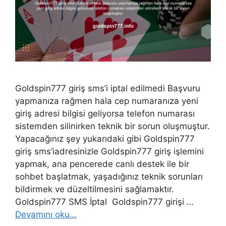
Goldspin777 giriş sms’i iptal edilmedi Başvuru
yapmanıza rağmen hala cep numaranıza yeni
giriş adresi bilgisi geliyorsa telefon numarası
sistemden silinirken teknik bir sorun oluşmuştur.
Yapacağınız şey yukarıdaki gibi Goldspin777
giriş sms’iadresinizle Goldspin777 giriş işlemini
yapmak, ana pencerede canlı destek ile bir
sohbet başlatmak, yaşadığınız teknik sorunları
bildirmek ve düzeltilmesini sağlamaktır.
Goldspin777 SMS İptal Goldspin777 girişi …
Devamını oku…