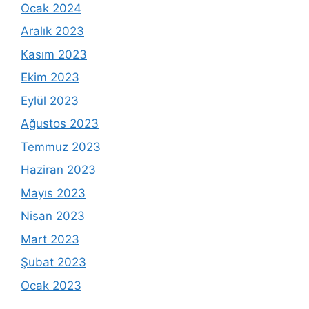
Ocak 2024
Aralık 2023
Kasım 2023
Ekim 2023
Eylül 2023
Ağustos 2023
Temmuz 2023
Haziran 2023
Mayıs 2023
Nisan 2023
Mart 2023
Şubat 2023
Ocak 2023