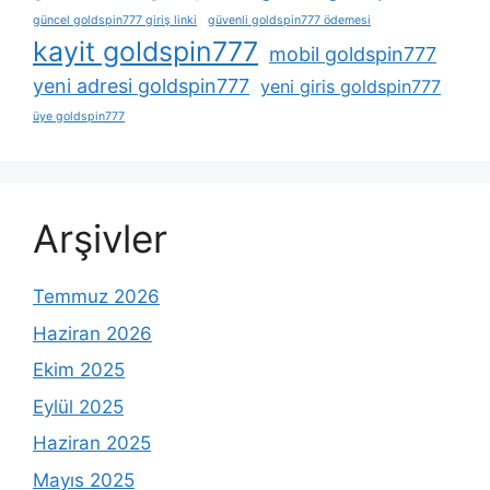
güncel goldspin777 giriş linki
güvenli goldspin777 ödemesi
kayit goldspin777
mobil goldspin777
yeni adresi goldspin777
yeni giris goldspin777
üye goldspin777
Arşivler
Temmuz 2026
Haziran 2026
Ekim 2025
Eylül 2025
Haziran 2025
Mayıs 2025