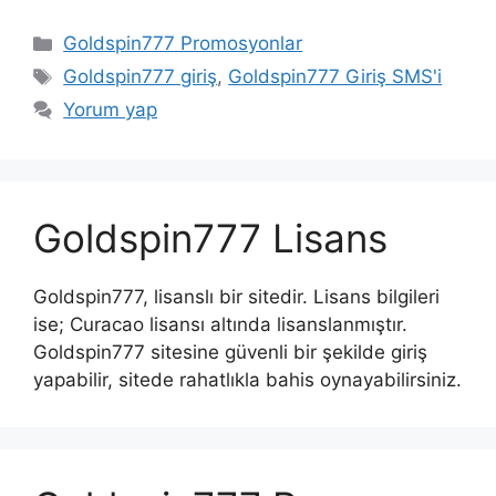
Kategoriler
Goldspin777 Promosyonlar
Etiketler
Goldspin777 giriş
,
Goldspin777 Giriş SMS'i
Yorum yap
Goldspin777 Lisans
Goldspin777, lisanslı bir sitedir. Lisans bilgileri
ise; Curacao lisansı altında lisanslanmıştır.
Goldspin777 sitesine güvenli bir şekilde giriş
yapabilir, sitede rahatlıkla bahis oynayabilirsiniz.