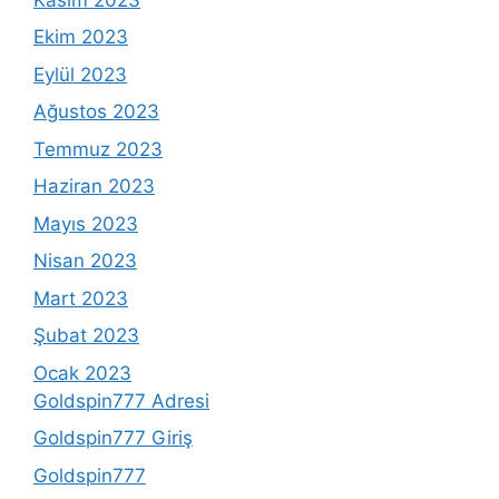
Ekim 2023
Eylül 2023
Ağustos 2023
Temmuz 2023
Haziran 2023
Mayıs 2023
Nisan 2023
Mart 2023
Şubat 2023
Ocak 2023
Goldspin777 Adresi
Goldspin777 Giriş
Goldspin777