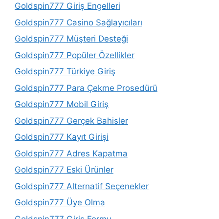
Goldspin777 Giriş Engelleri
Goldspin777 Casino Sağlayıcıları
Goldspin777 Müşteri Desteği
Goldspin777 Popüler Özellikler
Goldspin777 Türkiye Giriş
Goldspin777 Para Çekme Prosedürü
Goldspin777 Mobil Giriş
Goldspin777 Gerçek Bahisler
Goldspin777 Kayıt Girişi
Goldspin777 Adres Kapatma
Goldspin777 Eski Ürünler
Goldspin777 Alternatif Seçenekler
Goldspin777 Üye Olma
Goldspin777 Giriş Formu