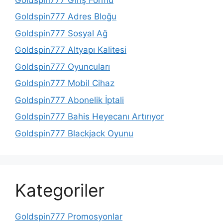
Goldspin777 Adres Bloğu
Goldspin777 Sosyal Ağ
Goldspin777 Altyapı Kalitesi
Goldspin777 Oyuncuları
Goldspin777 Mobil Cihaz
Goldspin777 Abonelik İptali
Goldspin777 Bahis Heyecanı Artırıyor
Goldspin777 Blackjack Oyunu
Kategoriler
Goldspin777 Promosyonlar