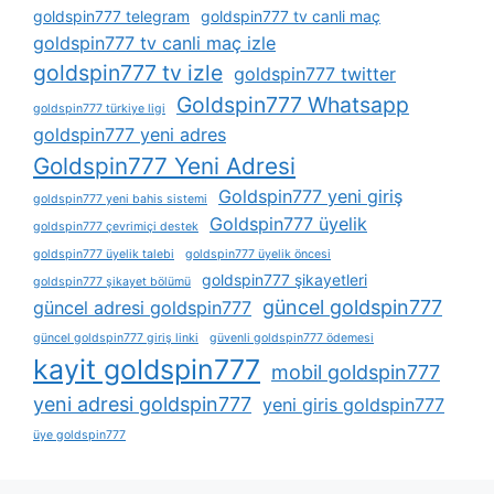
goldspin777 telegram
goldspin777 tv canli maç
goldspin777 tv canli maç izle
goldspin777 tv izle
goldspin777 twitter
Goldspin777 Whatsapp
goldspin777 türkiye ligi
goldspin777 yeni adres
Goldspin777 Yeni Adresi
Goldspin777 yeni giriş
goldspin777 yeni bahis sistemi
Goldspin777 üyelik
goldspin777 çevrimiçi destek
goldspin777 üyelik talebi
goldspin777 üyelik öncesi
goldspin777 şikayetleri
goldspin777 şikayet bölümü
güncel goldspin777
güncel adresi goldspin777
güncel goldspin777 giriş linki
güvenli goldspin777 ödemesi
kayit goldspin777
mobil goldspin777
yeni adresi goldspin777
yeni giris goldspin777
üye goldspin777