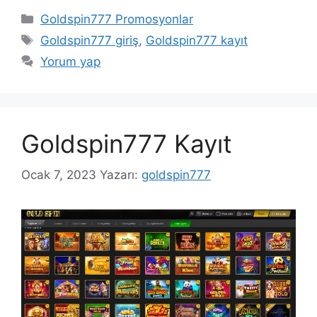
Kategoriler
Goldspin777 Promosyonlar
Etiketler
Goldspin777 giriş
,
Goldspin777 kayıt
Yorum yap
Goldspin777 Kayıt
Ocak 7, 2023
Yazarı:
goldspin777