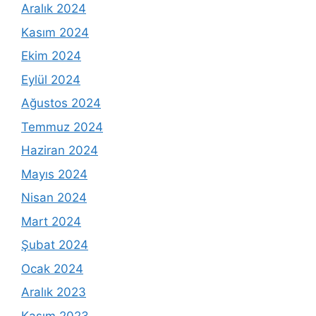
Aralık 2024
Kasım 2024
Ekim 2024
Eylül 2024
Ağustos 2024
Temmuz 2024
Haziran 2024
Mayıs 2024
Nisan 2024
Mart 2024
Şubat 2024
Ocak 2024
Aralık 2023
Kasım 2023