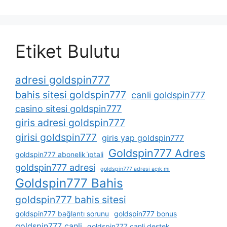
Etiket Bulutu
adresi goldspin777
bahis sitesi goldspin777
canli goldspin777
casino sitesi goldspin777
giris adresi goldspin777
girisi goldspin777
giris yap goldspin777
Goldspin777 Adres
goldspin777 abonelik i̇ptali
goldspin777 adresi
goldspin777 adresi açık mı
Goldspin777 Bahis
goldspin777 bahis sitesi
goldspin777 bağlantı sorunu
goldspin777 bonus
goldspin777 canli
goldspin777 canli destek