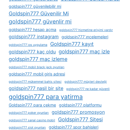
goldspin777 güvenilebilir mi
Goldspin777 Güvenilir Mi
goldspin777 güvenlir mi
goldspin777 hesap açma
goldspin777 hizmetine erişimi vardır
goldspin777 instagram
goldspin777 i̇ncelemeleri
Goldspin777 kayıt
goldspin777 i̇os uygulama
goldspin777 maç izle
goldspin777 kaç oldu
goldspin777 maç izleme
goldspin777 mobil black jack oyunları
goldspin777 mobil giriş adresi
goldspin777 mükemmel bahis sitesi
goldspin777 müşteri desteği
goldspin777 nasil bir site
goldspin777 ne kadar güvenli
goldspin777 para yatirma
Goldspin777 para çekme
goldspin777 platformu
goldspin777 promosyon
goldspin777 poker oyunları
Goldspin777 Sitesi
goldspin777 sanal casino mobil
goldspin777 spor bahisleri
goldspin777 slot oyunları