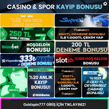
×
Goldspin777 GİRİŞ İÇİN TIKLAYINIZ!