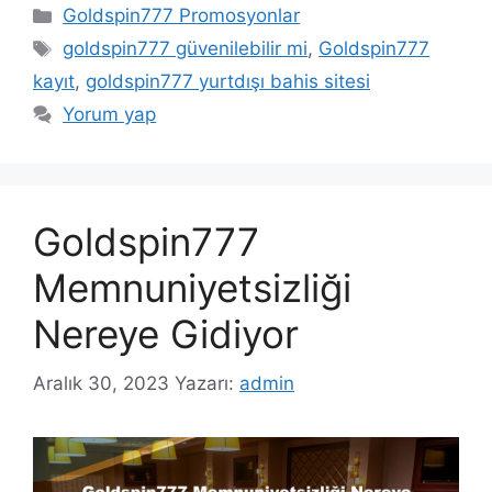
Kategoriler
Goldspin777 Promosyonlar
Etiketler
goldspin777 güvenilebilir mi
,
Goldspin777
kayıt
,
goldspin777 yurtdışı bahis sitesi
Yorum yap
Goldspin777
Memnuniyetsizliği
Nereye Gidiyor
Aralık 30, 2023
Yazarı:
admin