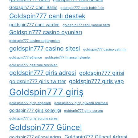
Goldspin777 Canlı Bahis
goldspin777 canlı bahis i̇çin
Goldspin777 canlı destek
goldspin777 canlı yardım
goldspin777 canlı yardım hattı
Goldspin777 casino oyunları
goldspin777 casino sağlayıcıları
goldspin777 casino sitesi
goldspin777 casino yatırımı
goldspin777 eğlence
goldspin777 finansal i̇şlemler
goldspin777 gezinme tercihleri
goldspin777 giris adresi
goldspin777 girisi
goldspin777 giris yap
goldspin777 giris twitter
Goldspin777 giriş
goldspin777 giriş engelleri
goldspin777 giriş güvenli ödemesi
goldspin777 giriş kolaylığı
goldspin777 giriş sorunu
goldspin777 giriş sorunu süresi
Goldspin777 Güncel
Goldspin777 Güncel Adresi
goldspin777 güncel adres