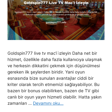
Goldspin777 live tv mac’i i̇zleyin Daha net bir
hizmet, özellikle daha fazla kullanıcıya ulaşmak
ve herkesin dikkatini çekmek için düşünülmesi
gereken ilk şeylerden biridir. Yani oyun
esnasında bize sunulan avantajlar ciddi bir
kriter olarak tercih etmemizi sağlayabiliyor. Bu
bazen bir bonus olabilirken, bazen de TV gibi
canlı bir oyun yayın hizmeti olabilir. Hatta yakın
zamanları …
Devamını oku…