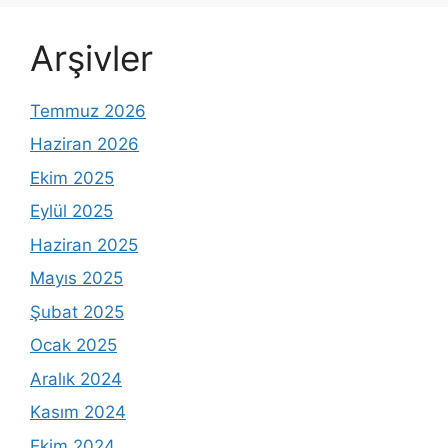
Arşivler
Temmuz 2026
Haziran 2026
Ekim 2025
Eylül 2025
Haziran 2025
Mayıs 2025
Şubat 2025
Ocak 2025
Aralık 2024
Kasım 2024
Ekim 2024