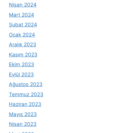
Nisan 2024
Mart 2024
Şubat 2024
Ocak 2024
Aralık 2023
Kasım 2023
Ekim 2023
Eylül 2023
Ağustos 2023
Temmuz 2023
Haziran 2023
Mayıs 2023
Nisan 2023