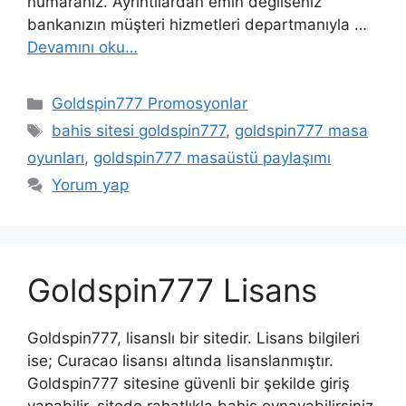
numaranız. Ayrıntılardan emin değilseniz
bankanızın müşteri hizmetleri departmanıyla …
Devamını oku…
Kategoriler
Goldspin777 Promosyonlar
Etiketler
bahis sitesi goldspin777
,
goldspin777 masa
oyunları
,
goldspin777 masaüstü paylaşımı
Yorum yap
Goldspin777 Lisans
Goldspin777, lisanslı bir sitedir. Lisans bilgileri
ise; Curacao lisansı altında lisanslanmıştır.
Goldspin777 sitesine güvenli bir şekilde giriş