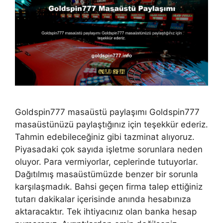
Goldspin777 masaüstü paylaşımı Goldspin777
masaüstünüzü paylaştığınız için teşekkür ederiz.
Tahmin edebileceğiniz gibi tazminat alıyoruz.
Piyasadaki çok sayıda işletme sorunlara neden
oluyor. Para vermiyorlar, ceplerinde tutuyorlar.
Dağıtılmış masaüstümüzde benzer bir sorunla
karşılaşmadık. Bahsi geçen firma talep ettiğiniz
tutarı dakikalar içerisinde anında hesabınıza
aktaracaktır. Tek ihtiyacınız olan banka hesap