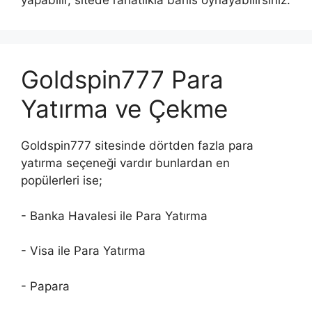
yapabilir, sitede rahatlıkla bahis oynayabilirsiniz.
Goldspin777 Para
Yatırma ve Çekme
Goldspin777 sitesinde dörtden fazla para
yatırma seçeneği vardır bunlardan en
popülerleri ise;
- Banka Havalesi ile Para Yatırma
- Visa ile Para Yatırma
- Papara