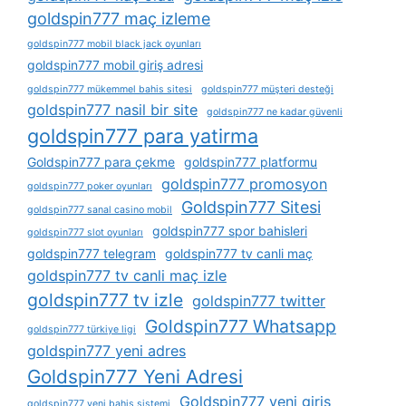
goldspin777 maç izleme
goldspin777 mobil black jack oyunları
goldspin777 mobil giriş adresi
goldspin777 mükemmel bahis sitesi
goldspin777 müşteri desteği
goldspin777 nasil bir site
goldspin777 ne kadar güvenli
goldspin777 para yatirma
Goldspin777 para çekme
goldspin777 platformu
goldspin777 promosyon
goldspin777 poker oyunları
Goldspin777 Sitesi
goldspin777 sanal casino mobil
goldspin777 spor bahisleri
goldspin777 slot oyunları
goldspin777 telegram
goldspin777 tv canli maç
goldspin777 tv canli maç izle
goldspin777 tv izle
goldspin777 twitter
Goldspin777 Whatsapp
goldspin777 türkiye ligi
goldspin777 yeni adres
Goldspin777 Yeni Adresi
Goldspin777 yeni giriş
goldspin777 yeni bahis sistemi