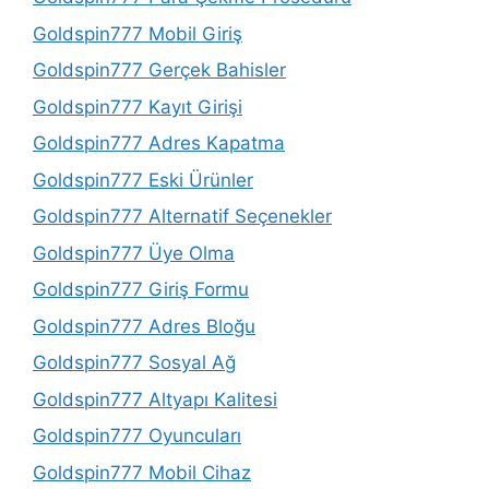
Goldspin777 Mobil Giriş
Goldspin777 Gerçek Bahisler
Goldspin777 Kayıt Girişi
Goldspin777 Adres Kapatma
Goldspin777 Eski Ürünler
Goldspin777 Alternatif Seçenekler
Goldspin777 Üye Olma
Goldspin777 Giriş Formu
Goldspin777 Adres Bloğu
Goldspin777 Sosyal Ağ
Goldspin777 Altyapı Kalitesi
Goldspin777 Oyuncuları
Goldspin777 Mobil Cihaz