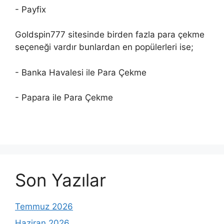
- Payfix
Goldspin777 sitesinde birden fazla para çekme
seçeneği vardır bunlardan en popülerleri ise;
- Banka Havalesi ile Para Çekme
- Papara ile Para Çekme
Son Yazılar
Temmuz 2026
Haziran 2026