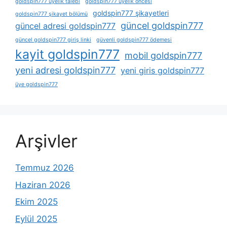
goldspin777 üyelik talebi
goldspin777 üyelik öncesi
goldspin777 şikayetleri
goldspin777 şikayet bölümü
güncel goldspin777
güncel adresi goldspin777
güncel goldspin777 giriş linki
güvenli goldspin777 ödemesi
kayit goldspin777
mobil goldspin777
yeni adresi goldspin777
yeni giris goldspin777
üye goldspin777
Arşivler
Temmuz 2026
Haziran 2026
Ekim 2025
Eylül 2025