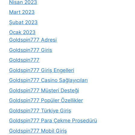
Nisan 2023
Mart 2023
Şubat 2023
Ocak 2023
Goldspin777 Adresi
Goldspin777 Giriş
Goldspin777
Goldspin777 Giriş Engelleri
Goldspin777 Casino Sağlayıcıları
Goldspin777 Müşteri Desteği
Goldspin777 Popüler Özellikler
Goldspin777 Türkiye Giriş
Goldspin777 Para Çekme Prosedürü
Goldspin777 Mobil Giriş