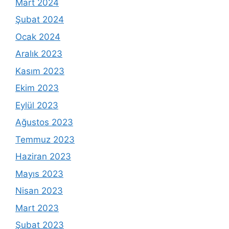
Mart 2024
Şubat 2024
Ocak 2024
Aralık 2023
Kasım 2023
Ekim 2023
Eylül 2023
Ağustos 2023
Temmuz 2023
Haziran 2023
Mayıs 2023
Nisan 2023
Mart 2023
Şubat 2023