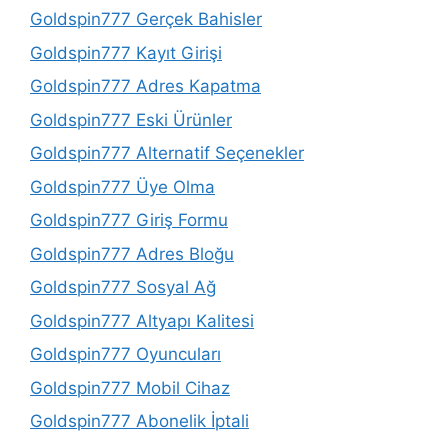
Goldspin777 Gerçek Bahisler
Goldspin777 Kayıt Girişi
Goldspin777 Adres Kapatma
Goldspin777 Eski Ürünler
Goldspin777 Alternatif Seçenekler
Goldspin777 Üye Olma
Goldspin777 Giriş Formu
Goldspin777 Adres Bloğu
Goldspin777 Sosyal Ağ
Goldspin777 Altyapı Kalitesi
Goldspin777 Oyuncuları
Goldspin777 Mobil Cihaz
Goldspin777 Abonelik İptali