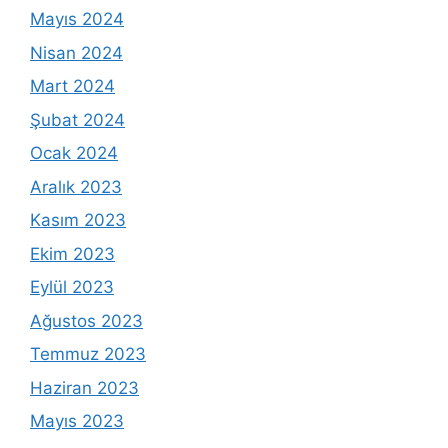
Mayıs 2024
Nisan 2024
Mart 2024
Şubat 2024
Ocak 2024
Aralık 2023
Kasım 2023
Ekim 2023
Eylül 2023
Ağustos 2023
Temmuz 2023
Haziran 2023
Mayıs 2023