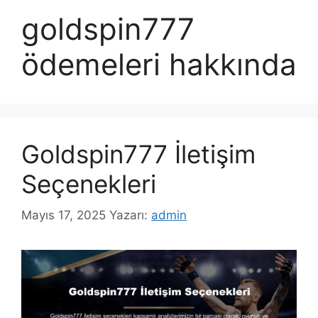
goldspin777
ödemeleri hakkında
Goldspin777 İletişim
Seçenekleri
Mayıs 17, 2025
Yazarı:
admin