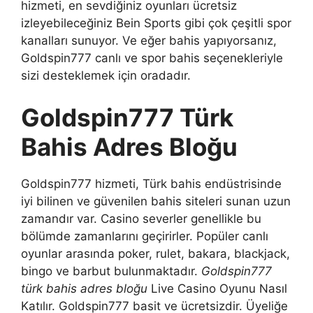
hizmeti, en sevdiğiniz oyunları ücretsiz
izleyebileceğiniz Bein Sports gibi çok çeşitli spor
kanalları sunuyor. Ve eğer bahis yapıyorsanız,
Goldspin777 canlı ve spor bahis seçenekleriyle
sizi desteklemek için oradadır.
Goldspin777 Türk
Bahis Adres Bloğu
Goldspin777 hizmeti, Türk bahis endüstrisinde
iyi bilinen ve güvenilen bahis siteleri sunan uzun
zamandır var. Casino severler genellikle bu
bölümde zamanlarını geçirirler. Popüler canlı
oyunlar arasında poker, rulet, bakara, blackjack,
bingo ve barbut bulunmaktadır.
Goldspin777
türk bahis adres bloğu
Live Casino Oyunu Nasıl
Katılır. Goldspin777 basit ve ücretsizdir. Üyeliğe