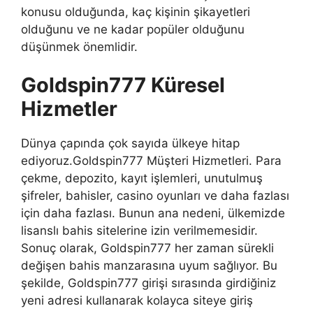
konusu olduğunda, kaç kişinin şikayetleri
olduğunu ve ne kadar popüler olduğunu
düşünmek önemlidir.
Goldspin777 Küresel
Hizmetler
Dünya çapında çok sayıda ülkeye hitap
ediyoruz.Goldspin777 Müşteri Hizmetleri. Para
çekme, depozito, kayıt işlemleri, unutulmuş
şifreler, bahisler, casino oyunları ve daha fazlası
için daha fazlası. Bunun ana nedeni, ülkemizde
lisanslı bahis sitelerine izin verilmemesidir.
Sonuç olarak, Goldspin777 her zaman sürekli
değişen bahis manzarasına uyum sağlıyor. Bu
şekilde, Goldspin777 girişi sırasında girdiğiniz
yeni adresi kullanarak kolayca siteye giriş