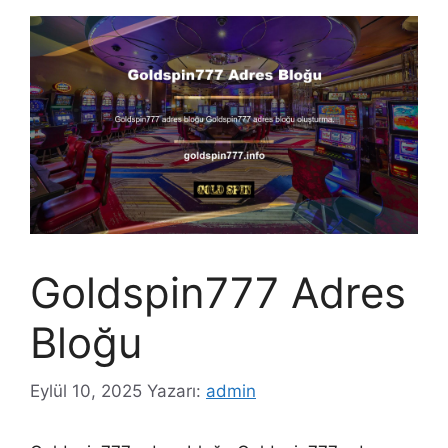
Goldspin777 Adres
Bloğu
Eylül 10, 2025
Yazarı:
admin