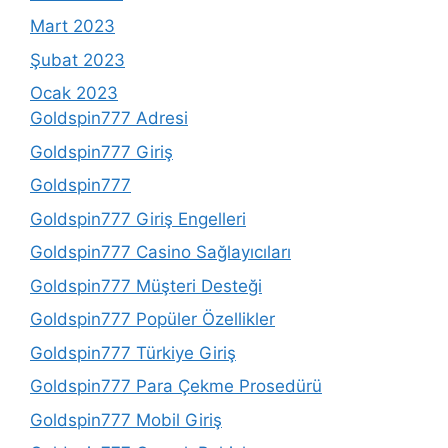
Mart 2023
Şubat 2023
Ocak 2023
Goldspin777 Adresi
Goldspin777 Giriş
Goldspin777
Goldspin777 Giriş Engelleri
Goldspin777 Casino Sağlayıcıları
Goldspin777 Müşteri Desteği
Goldspin777 Popüler Özellikler
Goldspin777 Türkiye Giriş
Goldspin777 Para Çekme Prosedürü
Goldspin777 Mobil Giriş