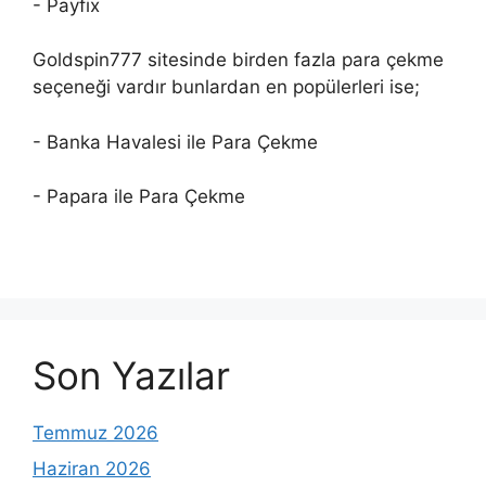
- Payfix
Goldspin777 sitesinde birden fazla para çekme
seçeneği vardır bunlardan en popülerleri ise;
- Banka Havalesi ile Para Çekme
- Papara ile Para Çekme
Son Yazılar
Temmuz 2026
Haziran 2026