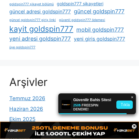
goldspin777 şikayetleri
goldspin777 şikayet bölümü
güncel goldspin777
güncel adresi goldspin777
güncel goldspin777 giriş linki
güvenli goldspin777 ödemesi
kayit goldspin777
mobil goldspin777
yeni adresi goldspin777
yeni giris goldspin777
üye goldspin777
Arşivler
Temmuz 2026
Haziran 2026
Ekim 2025
×
Eylül 2025