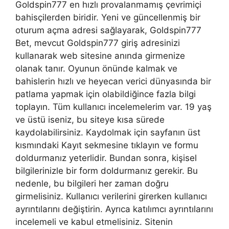
Goldspin777 en hızlı provalanmamış çevrimiçi
bahisçilerden biridir. Yeni ve güncellenmiş bir
oturum açma adresi sağlayarak, Goldspin777
Bet, mevcut Goldspin777 giriş adresinizi
kullanarak web sitesine anında girmenize
olanak tanır. Oyunun önünde kalmak ve
bahislerin hızlı ve heyecan verici dünyasında bir
patlama yapmak için olabildiğince fazla bilgi
toplayın. Tüm kullanıcı incelemelerim var. 19 yaş
ve üstü iseniz, bu siteye kısa sürede
kaydolabilirsiniz. Kaydolmak için sayfanın üst
kısmındaki Kayıt sekmesine tıklayın ve formu
doldurmanız yeterlidir. Bundan sonra, kişisel
bilgilerinizle bir form doldurmanız gerekir. Bu
nedenle, bu bilgileri her zaman doğru
girmelisiniz. Kullanıcı verilerini girerken kullanıcı
ayrıntılarını değiştirin. Ayrıca katılımcı ayrıntılarını
incelemeli ve kabul etmelisiniz. Sitenin