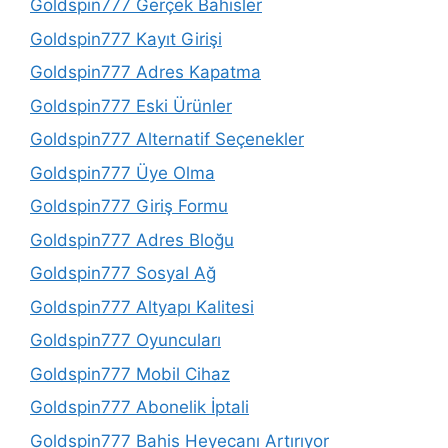
Goldspin777 Gerçek Bahisler
Goldspin777 Kayıt Girişi
Goldspin777 Adres Kapatma
Goldspin777 Eski Ürünler
Goldspin777 Alternatif Seçenekler
Goldspin777 Üye Olma
Goldspin777 Giriş Formu
Goldspin777 Adres Bloğu
Goldspin777 Sosyal Ağ
Goldspin777 Altyapı Kalitesi
Goldspin777 Oyuncuları
Goldspin777 Mobil Cihaz
Goldspin777 Abonelik İptali
Goldspin777 Bahis Heyecanı Artırıyor