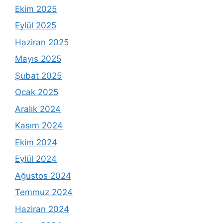
Ekim 2025
Eylül 2025
Haziran 2025
Mayıs 2025
Şubat 2025
Ocak 2025
Aralık 2024
Kasım 2024
Ekim 2024
Eylül 2024
Ağustos 2024
Temmuz 2024
Haziran 2024