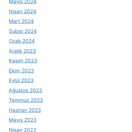
Mayıs 2024
Nisan 2024
Mart 2024
Şubat 2024
Ocak 2024
Aralık 2023
Kasım 2023
Ekim 2023
Eylül 2023
Ağustos 2023
Temmuz 2023
Haziran 2023
Mayıs 2023
Nisan 2023