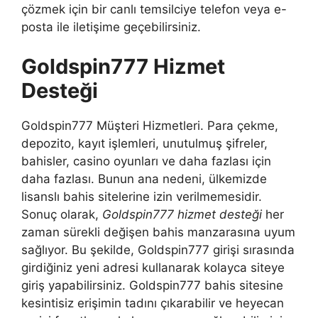
çözmek için bir canlı temsilciye telefon veya e-
posta ile iletişime geçebilirsiniz.
Goldspin777 Hizmet
Desteği
Goldspin777 Müşteri Hizmetleri. Para çekme,
depozito, kayıt işlemleri, unutulmuş şifreler,
bahisler, casino oyunları ve daha fazlası için
daha fazlası. Bunun ana nedeni, ülkemizde
lisanslı bahis sitelerine izin verilmemesidir.
Sonuç olarak,
Goldspin777 hizmet desteği
her
zaman sürekli değişen bahis manzarasına uyum
sağlıyor. Bu şekilde, Goldspin777 girişi sırasında
girdiğiniz yeni adresi kullanarak kolayca siteye
giriş yapabilirsiniz. Goldspin777 bahis sitesine
kesintisiz erişimin tadını çıkarabilir ve heyecan