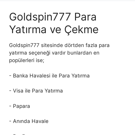
Goldspin777 Para
Yatırma ve Çekme
Goldspin777 sitesinde dörtden fazla para
yatırma seçeneği vardır bunlardan en
popülerleri ise;
- Banka Havalesi ile Para Yatırma
- Visa ile Para Yatırma
- Papara
- Anında Havale