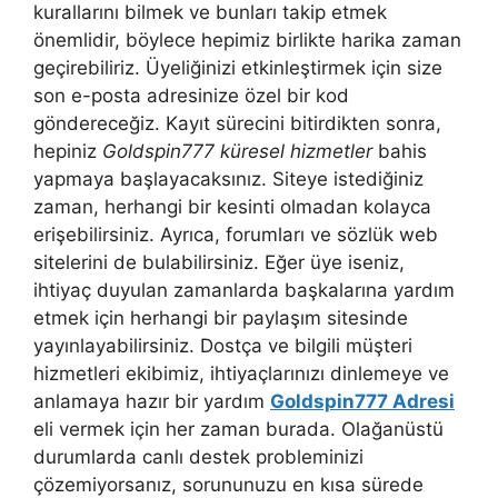
kurallarını bilmek ve bunları takip etmek
önemlidir, böylece hepimiz birlikte harika zaman
geçirebiliriz. Üyeliğinizi etkinleştirmek için size
son e-posta adresinize özel bir kod
göndereceğiz. Kayıt sürecini bitirdikten sonra,
hepiniz
Goldspin777 küresel hizmetler
bahis
yapmaya başlayacaksınız. Siteye istediğiniz
zaman, herhangi bir kesinti olmadan kolayca
erişebilirsiniz. Ayrıca, forumları ve sözlük web
sitelerini de bulabilirsiniz. Eğer üye iseniz,
ihtiyaç duyulan zamanlarda başkalarına yardım
etmek için herhangi bir paylaşım sitesinde
yayınlayabilirsiniz. Dostça ve bilgili müşteri
hizmetleri ekibimiz, ihtiyaçlarınızı dinlemeye ve
anlamaya hazır bir yardım
Goldspin777 Adresi
eli vermek için her zaman burada. Olağanüstü
durumlarda canlı destek probleminizi
çözemiyorsanız, sorununuzu en kısa sürede