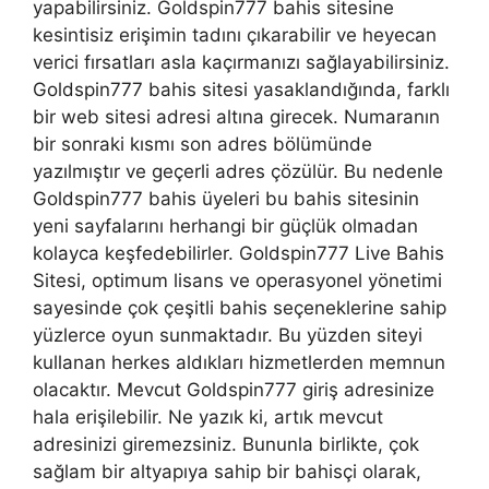
yapabilirsiniz. Goldspin777 bahis sitesine
kesintisiz erişimin tadını çıkarabilir ve heyecan
verici fırsatları asla kaçırmanızı sağlayabilirsiniz.
Goldspin777 bahis sitesi yasaklandığında, farklı
bir web sitesi adresi altına girecek. Numaranın
bir sonraki kısmı son adres bölümünde
yazılmıştır ve geçerli adres çözülür. Bu nedenle
Goldspin777 bahis üyeleri bu bahis sitesinin
yeni sayfalarını herhangi bir güçlük olmadan
kolayca keşfedebilirler. Goldspin777 Live Bahis
Sitesi, optimum lisans ve operasyonel yönetimi
sayesinde çok çeşitli bahis seçeneklerine sahip
yüzlerce oyun sunmaktadır. Bu yüzden siteyi
kullanan herkes aldıkları hizmetlerden memnun
olacaktır. Mevcut Goldspin777 giriş adresinize
hala erişilebilir. Ne yazık ki, artık mevcut
adresinizi giremezsiniz. Bununla birlikte, çok
sağlam bir altyapıya sahip bir bahisçi olarak,