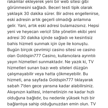
rakamlar ekleyerek yeni bir web sitesi gibi
görünmesini sağladı. Beceri testi tipik olarak
yaklaşık 30 dakika sürer. Bir adres engellenirse,
eski adresin artık geçerli olmadığı anlamına
gelir. Yani, artık eski adresi bulamazsınız. Hepsi
yeni ve heyecan verici! Site yönetim ekibi yeni
adresi 30 dakika içinde sağladı ve kesintisiz
bahis hizmeti sunmak için üye ile konuştu.
Bugün birçok çevrimiçi casino sitesi ve casino
olan Goldspin777 Casino, kullanıcılara ayrıntılı
yayın hizmetleri sunmaktadır. Ne yazık ki, TV
hizmetleri sunan bazı web siteleri düzgün
çalışmayabilir veya hatta çökmeyebilir. Bu
hizmeti, ana sayfada Goldspin777 tıklayarak
sabah 7’den gece yarısına kadar alabilirsiniz.
Akışınızın kalitesi, internetinizin ne kadar hızlı
olduğuna bağlıdır, bu nedenle yüksek hızlı bir
bağlantıya sahip olduğunuzdan emin olun. TV