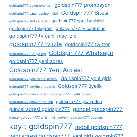
goldspin777 promosyon
goldspin777 poker oyunları
Goldspin777 Sitesi
goldspin777 sanal casino mobil
goldspin777 spor bahisleri
goldspin777 slot oyunları
goldspin777 telegram
goldspin777 tv canli maç
goldspin777 tv canli maç izle
goldspin777 tv izle
goldspin777 twitter
Goldspin777 Whatsapp
goldspin777 türkiye ligi
goldspin777 yeni adres
Goldspin777 Yeni Adresi
Goldspin777 yeni giriş
goldspin777 yeni bahis sistemi
Goldspin777 üyelik
goldspin777 çevrimiçi destek
goldspin777 üyelik talebi
goldspin777 üyelik öncesi
goldspin777 şikayetleri
goldspin777 şikayet bölümü
güncel goldspin777
güncel adresi goldspin777
güncel goldspin777 giriş linki
güvenli goldspin777 ödemesi
kayit goldspin777
mobil goldspin777
yeni adresi goldspin777
yeni giris goldspin777