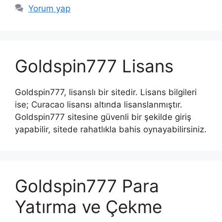
Yorum yap
Goldspin777 Lisans
Goldspin777, lisanslı bir sitedir. Lisans bilgileri
ise; Curacao lisansı altında lisanslanmıştır.
Goldspin777 sitesine güvenli bir şekilde giriş
yapabilir, sitede rahatlıkla bahis oynayabilirsiniz.
Goldspin777 Para
Yatırma ve Çekme