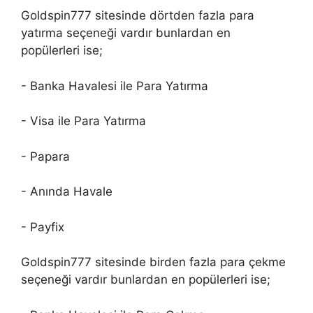
Goldspin777 sitesinde dörtden fazla para
yatırma seçeneği vardır bunlardan en
popülerleri ise;
- Banka Havalesi ile Para Yatırma
- Visa ile Para Yatırma
- Papara
- Anında Havale
- Payfix
Goldspin777 sitesinde birden fazla para çekme
seçeneği vardır bunlardan en popülerleri ise;