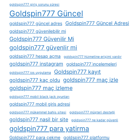
goldspin777 giriş sorunu süresi
Goldspin777 Güncel
Goldspin777 Güncel Adresi
goldspin777 güncel adres
goldspin777 güvenilebilir mi
Goldspin777 Güvenilir Mi
goldspin777 güvenlir mi
goldspin777 hesap açma
goldspin777 hizmetine erişimi vardır
goldspin777 instagram
goldspin777 i̇ncelemeleri
Goldspin777 kayıt
goldspin777 i̇os uygulama
goldspin777 maç izle
goldspin777 kaç oldu
goldspin777 maç izleme
goldspin777 mobil black jack oyunları
goldspin777 mobil giriş adresi
goldspin777 mükemmel bahis sitesi
goldspin777 müşteri desteği
goldspin777 nasil bir site
goldspin777 ne kadar güvenli
goldspin777 para yatirma
Goldspin777 para çekme
goldspin777 platformu