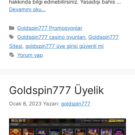
hakkında bilgi edinebilirsiniz. Yasadışı bahis …
Devamını oku…
Kategoriler
Goldspin777 Promosyonlar
Etiketler
Goldspin777 casino oyunları
,
Goldspin777
Sitesi
,
goldspin777 üye girişi güvenli mi
Yorum yap
Goldspin777 Üyelik
Ocak 8, 2023
Yazarı:
goldspin777