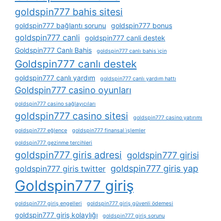
goldspin777 bahis sitesi
goldspin777 bağlantı sorunu
goldspin777 bonus
goldspin777 canli
goldspin777 canli destek
Goldspin777 Canlı Bahis
goldspin777 canlı bahis i̇çin
Goldspin777 canlı destek
goldspin777 canlı yardım
goldspin777 canlı yardım hattı
Goldspin777 casino oyunları
goldspin777 casino sağlayıcıları
goldspin777 casino sitesi
goldspin777 casino yatırımı
goldspin777 eğlence
goldspin777 finansal i̇şlemler
goldspin777 gezinme tercihleri
goldspin777 giris adresi
goldspin777 girisi
goldspin777 giris yap
goldspin777 giris twitter
Goldspin777 giriş
goldspin777 giriş engelleri
goldspin777 giriş güvenli ödemesi
goldspin777 giriş kolaylığı
goldspin777 giriş sorunu