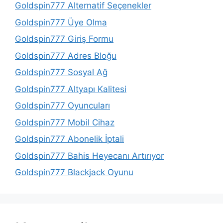
Goldspin777 Alternatif Seçenekler
Goldspin777 Üye Olma
Goldspin777 Giriş Formu
Goldspin777 Adres Bloğu
Goldspin777 Sosyal Ağ
Goldspin777 Altyapı Kalitesi
Goldspin777 Oyuncuları
Goldspin777 Mobil Cihaz
Goldspin777 Abonelik İptali
Goldspin777 Bahis Heyecanı Artırıyor
Goldspin777 Blackjack Oyunu