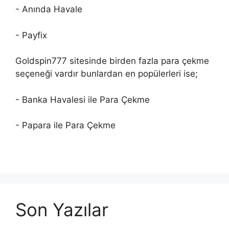
- Anında Havale
- Payfix
Goldspin777 sitesinde birden fazla para çekme
seçeneği vardır bunlardan en popülerleri ise;
- Banka Havalesi ile Para Çekme
- Papara ile Para Çekme
Son Yazılar