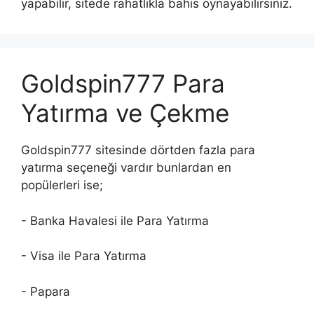
yapabilir, sitede rahatlıkla bahis oynayabilirsiniz.
Goldspin777 Para
Yatırma ve Çekme
Goldspin777 sitesinde dörtden fazla para
yatırma seçeneği vardır bunlardan en
popülerleri ise;
- Banka Havalesi ile Para Yatırma
- Visa ile Para Yatırma
- Papara