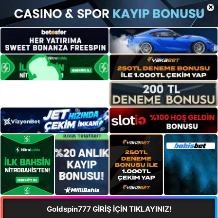
×
Goldspin777 GİRİŞ İÇİN TIKLAYINIZ!