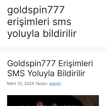
goldspin777
erişimleri sms
yoluyla bildirilir
Goldspin777 Erişimleri
SMS Yoluyla Bildirilir
Mart 13, 2024
Yazarı:
admin