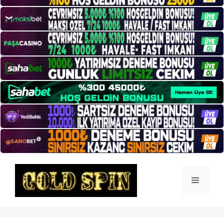
İçeriğe
atla
Menü