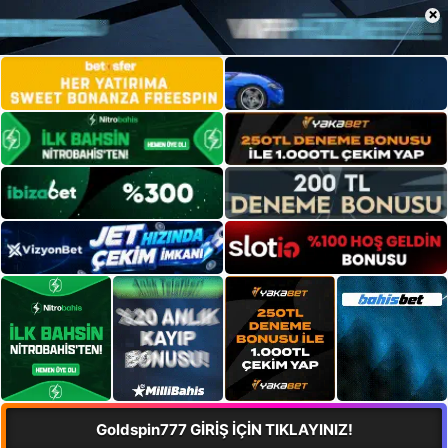
×
Goldspin777 GİRİŞ İÇİN TIKLAYINIZ!