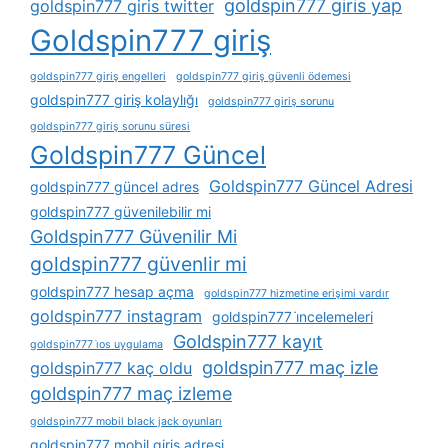
goldspin777 giris yap
goldspin777 giris twitter
Goldspin777 giriş
goldspin777 giriş engelleri
goldspin777 giriş güvenli ödemesi
goldspin777 giriş kolaylığı
goldspin777 giriş sorunu
goldspin777 giriş sorunu süresi
Goldspin777 Güncel
Goldspin777 Güncel Adresi
goldspin777 güncel adres
goldspin777 güvenilebilir mi
Goldspin777 Güvenilir Mi
goldspin777 güvenlir mi
goldspin777 hesap açma
goldspin777 hizmetine erişimi vardır
goldspin777 instagram
goldspin777 i̇ncelemeleri
Goldspin777 kayıt
goldspin777 i̇os uygulama
goldspin777 maç izle
goldspin777 kaç oldu
goldspin777 maç izleme
goldspin777 mobil black jack oyunları
goldspin777 mobil giriş adresi