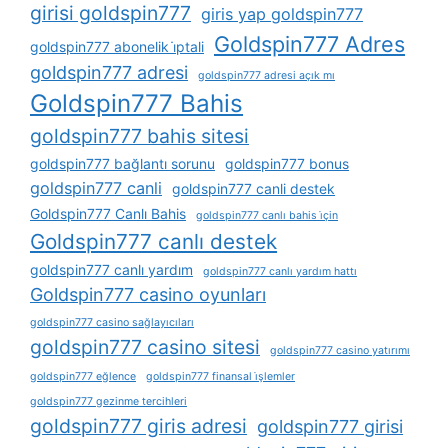
girisi goldspin777
giris yap goldspin777
Goldspin777 Adres
goldspin777 abonelik i̇ptali
goldspin777 adresi
goldspin777 adresi açık mı
Goldspin777 Bahis
goldspin777 bahis sitesi
goldspin777 bağlantı sorunu
goldspin777 bonus
goldspin777 canli
goldspin777 canli destek
Goldspin777 Canlı Bahis
goldspin777 canlı bahis i̇çin
Goldspin777 canlı destek
goldspin777 canlı yardım
goldspin777 canlı yardım hattı
Goldspin777 casino oyunları
goldspin777 casino sağlayıcıları
goldspin777 casino sitesi
goldspin777 casino yatırımı
goldspin777 eğlence
goldspin777 finansal i̇şlemler
goldspin777 gezinme tercihleri
goldspin777 giris adresi
goldspin777 girisi