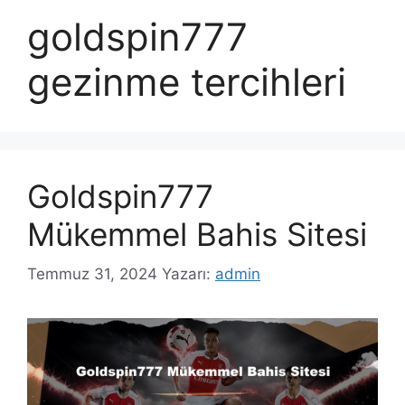
goldspin777
gezinme tercihleri
Goldspin777
Mükemmel Bahis Sitesi
Temmuz 31, 2024
Yazarı:
admin