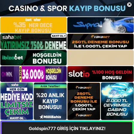
×
Goldspin777 GİRİŞ İÇİN TIKLAYINIZ!