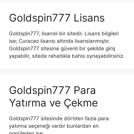
Goldspin777 Lisans
Goldspin777, lisanslı bir sitedir. Lisans bilgileri
ise; Curacao lisansı altında lisanslanmıştır.
Goldspin777 sitesine güvenli bir şekilde giriş
yapabilir, sitede rahatlıkla bahis oynayabilirsiniz.
Goldspin777 Para
Yatırma ve Çekme
Goldspin777 sitesinde dörtden fazla para
yatırma seçeneği vardır bunlardan en
popülerleri ise;