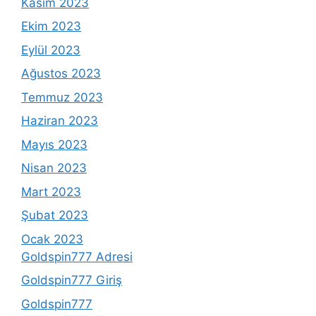
Kasım 2023
Ekim 2023
Eylül 2023
Ağustos 2023
Temmuz 2023
Haziran 2023
Mayıs 2023
Nisan 2023
Mart 2023
Şubat 2023
Ocak 2023
Goldspin777 Adresi
Goldspin777 Giriş
Goldspin777