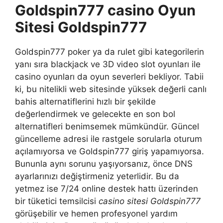
Goldspin777 casino Oyun
Sitesi Goldspin777
Goldspin777 poker ya da rulet gibi kategorilerin
yanı sıra blackjack ve 3D video slot oyunları ile
casino oyunları da oyun severleri bekliyor. Tabii
ki, bu nitelikli web sitesinde yüksek değerli canlı
bahis alternatiflerini hızlı bir şekilde
değerlendirmek ve gelecekte en son bol
alternatifleri benimsemek mümkündür. Güncel
güncelleme adresi ile rastgele sorularla oturum
açılamıyorsa ve Goldspin777 giriş yapamıyorsa.
Bununla aynı sorunu yaşıyorsanız, önce DNS
ayarlarınızı değiştirmeniz yeterlidir. Bu da
yetmez ise 7/24 online destek hattı üzerinden
bir tüketici temsilcisi
casino sitesi Goldspin777
görüşebilir ve hemen profesyonel yardım