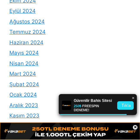
Ekim 2024
Eylül 2024
Ağustos 2024
Temmuz 2024
Haziran 2024
Mayıs 2024
Nisan 2024
Mart 2024
Şubat 2024
Ocak 2024
Aralık 2023
Kasım 2023
Ekim 2023
×
Eylül 2023