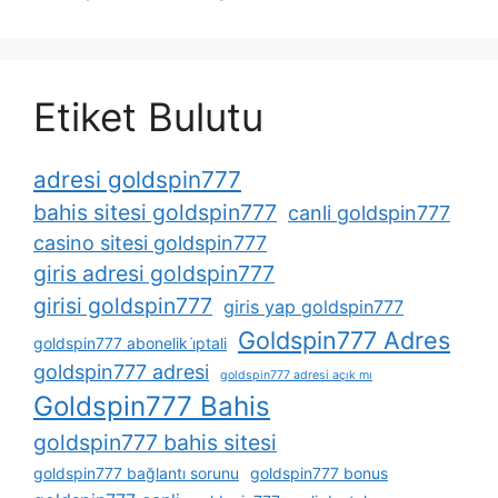
Etiket Bulutu
adresi goldspin777
bahis sitesi goldspin777
canli goldspin777
casino sitesi goldspin777
giris adresi goldspin777
girisi goldspin777
giris yap goldspin777
Goldspin777 Adres
goldspin777 abonelik i̇ptali
goldspin777 adresi
goldspin777 adresi açık mı
Goldspin777 Bahis
goldspin777 bahis sitesi
goldspin777 bağlantı sorunu
goldspin777 bonus