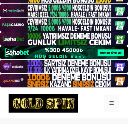
İçeriğe
atla
Menü