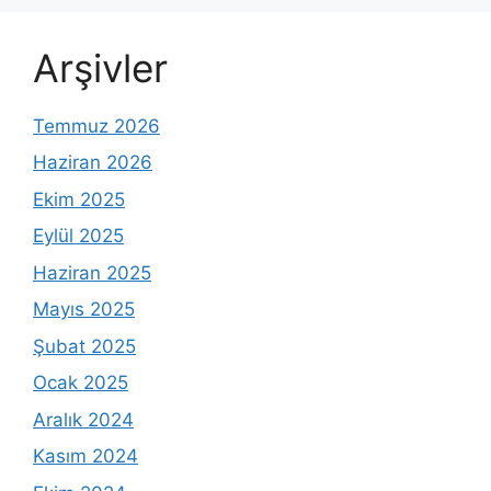
Arşivler
Temmuz 2026
Haziran 2026
Ekim 2025
Eylül 2025
Haziran 2025
Mayıs 2025
Şubat 2025
Ocak 2025
Aralık 2024
Kasım 2024