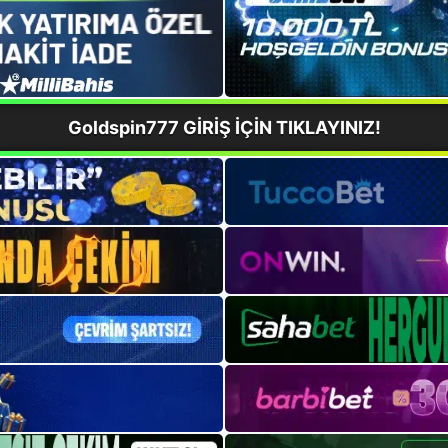
Goldspin777 GİRİŞ İÇİN TIKLAYINIZ!