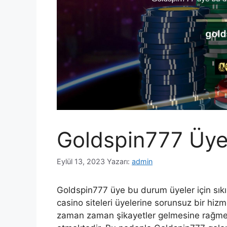
Goldspin777 Üy
Eylül 13, 2023
Yazarı:
admin
Goldspin777 üye bu durum üyeler için sıkı
casino siteleri üyelerine sorunsuz bir hi
zaman zaman şikayetler gelmesine rağmen