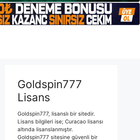
Goldspin777
Lisans
Goldspin777, lisanslı bir sitedir.
Lisans bilgileri ise; Curacao lisansı
altında lisanslanmıştır.
Goldspin777 sitesine güvenli bir