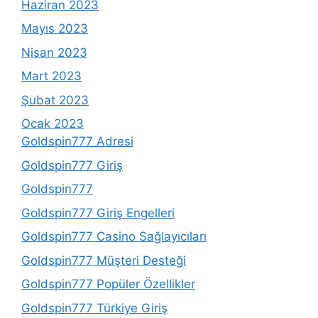
Haziran 2023
Mayıs 2023
Nisan 2023
Mart 2023
Şubat 2023
Ocak 2023
Goldspin777 Adresi
Goldspin777 Giriş
Goldspin777
Goldspin777 Giriş Engelleri
Goldspin777 Casino Sağlayıcıları
Goldspin777 Müşteri Desteği
Goldspin777 Popüler Özellikler
Goldspin777 Türkiye Giriş