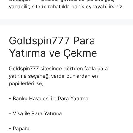
yapabilir, sitede rahatlıkla bahis oynayabilirsiniz.
Goldspin777 Para
Yatırma ve Çekme
Goldspin777 sitesinde dörtden fazla para
yatırma seçeneği vardır bunlardan en
popülerleri ise;
- Banka Havalesi ile Para Yatırma
- Visa ile Para Yatırma
- Papara