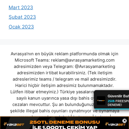
Mart 2023
Şubat 2023
Ocak 2023
Avrasya'nın en büyük reklam platformunda olmak için
Microsoft Teams:
reklam@avrasyamarketing.com
adresimizden veya Telegram: @Avrasyamarketing
adresimizden irtibat kurabilirsiniz. (Tek iletişim
adreslerimiz teams / telegram ve mail adresimizdir.
Harici hiçbir iletişim adresimiz bulunmamaktadır.
Lütfen itibar etmeyiniz.) Türkiye yasalarına göre 7258
sayılı kanun uyarınca yasa dışı bahis oynamanın
cezaları mevcuttur. Şu an bulunduğunuz site hiç bir
şekilde illegal bahis oyunları oynatmıyor ve oynamaya
aracı olmuyordur.
rulobet
|
betparex
|
holeyy
|
×
matrixbet
|
betingo
|
betkur
|
tamcasino
|
titabet