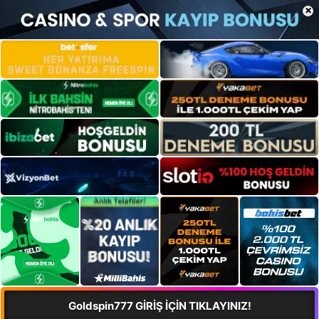
×
Goldspin777 GİRİŞ İÇİN TIKLAYINIZ!