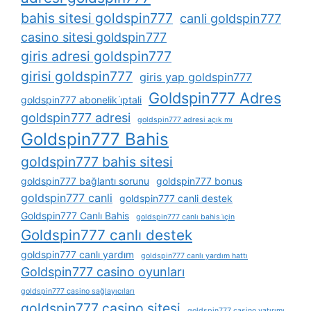
bahis sitesi goldspin777
canli goldspin777
casino sitesi goldspin777
giris adresi goldspin777
girisi goldspin777
giris yap goldspin777
Goldspin777 Adres
goldspin777 abonelik i̇ptali
goldspin777 adresi
goldspin777 adresi açık mı
Goldspin777 Bahis
goldspin777 bahis sitesi
goldspin777 bağlantı sorunu
goldspin777 bonus
goldspin777 canli
goldspin777 canli destek
Goldspin777 Canlı Bahis
goldspin777 canlı bahis i̇çin
Goldspin777 canlı destek
goldspin777 canlı yardım
goldspin777 canlı yardım hattı
Goldspin777 casino oyunları
goldspin777 casino sağlayıcıları
goldspin777 casino sitesi
goldspin777 casino yatırımı