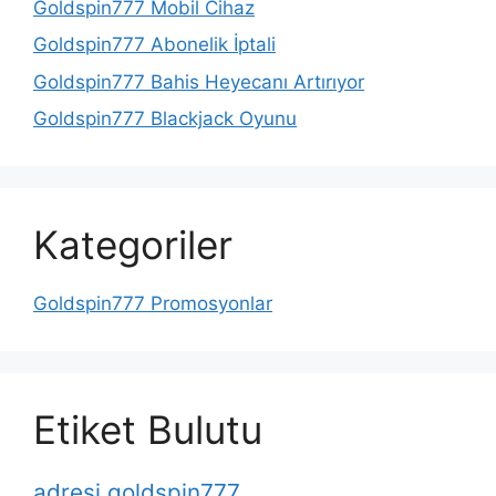
Goldspin777 Mobil Cihaz
Goldspin777 Abonelik İptali
Goldspin777 Bahis Heyecanı Artırıyor
Goldspin777 Blackjack Oyunu
Kategoriler
Goldspin777 Promosyonlar
Etiket Bulutu
adresi goldspin777