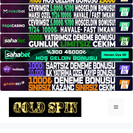
İçeriğe
atla
Menü