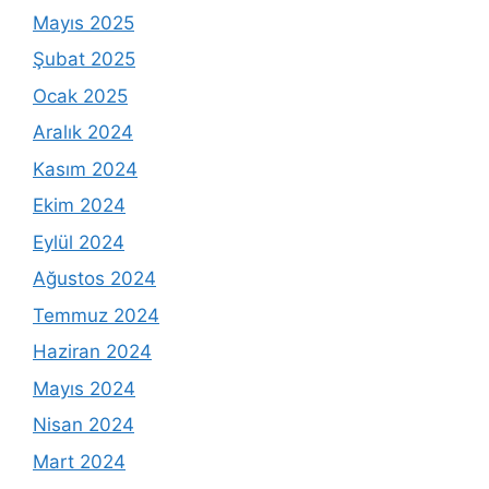
Mayıs 2025
Şubat 2025
Ocak 2025
Aralık 2024
Kasım 2024
Ekim 2024
Eylül 2024
Ağustos 2024
Temmuz 2024
Haziran 2024
Mayıs 2024
Nisan 2024
Mart 2024