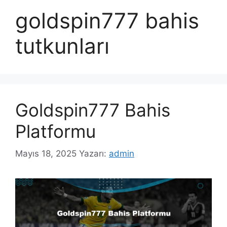
goldspin777 bahis
tutkunları
Goldspin777 Bahis
Platformu
Mayıs 18, 2025
Yazarı:
admin