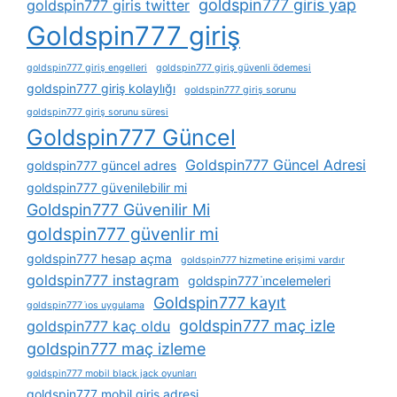
goldspin777 giris yap
goldspin777 giris twitter
Goldspin777 giriş
goldspin777 giriş engelleri
goldspin777 giriş güvenli ödemesi
goldspin777 giriş kolaylığı
goldspin777 giriş sorunu
goldspin777 giriş sorunu süresi
Goldspin777 Güncel
Goldspin777 Güncel Adresi
goldspin777 güncel adres
goldspin777 güvenilebilir mi
Goldspin777 Güvenilir Mi
goldspin777 güvenlir mi
goldspin777 hesap açma
goldspin777 hizmetine erişimi vardır
goldspin777 instagram
goldspin777 i̇ncelemeleri
Goldspin777 kayıt
goldspin777 i̇os uygulama
goldspin777 maç izle
goldspin777 kaç oldu
goldspin777 maç izleme
goldspin777 mobil black jack oyunları
goldspin777 mobil giriş adresi