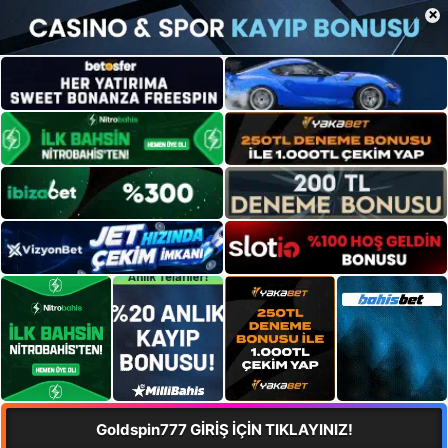
×
Goldspin777 GİRİŞ İÇİN TIKLAYINIZ!