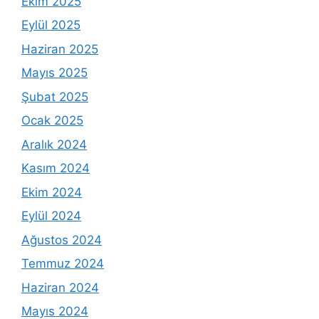
Ekim 2025
Eylül 2025
Haziran 2025
Mayıs 2025
Şubat 2025
Ocak 2025
Aralık 2024
Kasım 2024
Ekim 2024
Eylül 2024
Ağustos 2024
Temmuz 2024
Haziran 2024
Mayıs 2024