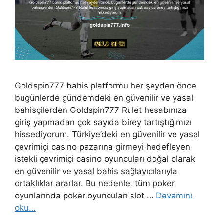
Goldspin777 bahis platformu her şeyden önce,
bugünlerde gündemdeki en güvenilir ve yasal
bahisçilerden Goldspin777 Rulet hesabınıza
giriş yapmadan çok sayıda birey tartıştığımızı
hissediyorum. Türkiye’deki en güvenilir ve yasal
çevrimiçi casino pazarına girmeyi hedefleyen
istekli çevrimiçi casino oyuncuları doğal olarak
en güvenilir ve yasal bahis sağlayıcılarıyla
ortaklıklar ararlar. Bu nedenle, tüm poker
oyunlarında poker oyuncuları slot …
Devamını
oku…