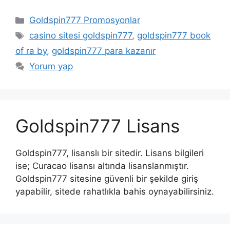
Kategoriler
Goldspin777 Promosyonlar
Etiketler
casino sitesi goldspin777
,
goldspin777 book
of ra by
,
goldspin777 para kazanır
Yorum yap
Goldspin777 Lisans
Goldspin777, lisanslı bir sitedir. Lisans bilgileri
ise; Curacao lisansı altında lisanslanmıştır.
Goldspin777 sitesine güvenli bir şekilde giriş
yapabilir, sitede rahatlıkla bahis oynayabilirsiniz.