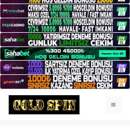
İçeriğe
atla
Menü