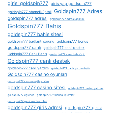
girisi goldspin777
giris yap goldspin777
Goldspin777 Adres
goldspin777 abonelik i̇ptali
goldspin777 adresi
goldspin777 adresi açık mı
Goldspin777 Bahis
goldspin777 bahis sitesi
goldspin777 bağlantı sorunu
goldspin777 bonus
goldspin777 canli
goldspin777 canli destek
Goldspin777 Canlı Bahis
goldspin777 canlı bahis i̇çin
Goldspin777 canlı destek
goldspin777 canlı yardım
goldspin777 canlı yardım hattı
Goldspin777 casino oyunları
goldspin777 casino sağlayıcıları
goldspin777 casino sitesi
goldspin777 casino yatırımı
goldspin777 eğlence
goldspin777 finansal i̇şlemler
goldspin777 gezinme tercihleri
goldspin777 giris adresi
goldspin777 girisi