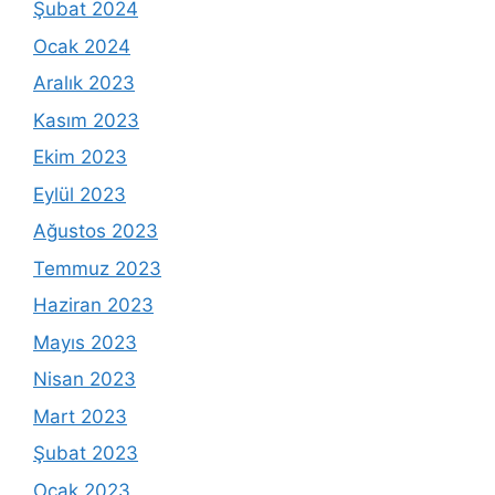
Şubat 2024
Ocak 2024
Aralık 2023
Kasım 2023
Ekim 2023
Eylül 2023
Ağustos 2023
Temmuz 2023
Haziran 2023
Mayıs 2023
Nisan 2023
Mart 2023
Şubat 2023
Ocak 2023