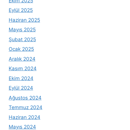
Ekim 2025
Eylül 2025
Haziran 2025
Mayıs 2025
Şubat 2025
Ocak 2025
Aralık 2024
Kasım 2024
Ekim 2024
Eylül 2024
Ağustos 2024
Temmuz 2024
Haziran 2024
Mayıs 2024