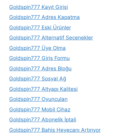
Goldspin777 Kayıt Girişi
Goldspin777 Adres Kapatma
Goldspin777 Eski Ürünler
Goldspin777 Alternatif Seçenekler
Goldspin777 Üye Olma
Goldspin777 Giriş Formu
Goldspin777 Adres Bloğu
Goldspin777 Sosyal Ağ
Goldspin777 Altyapı Kalitesi
Goldspin777 Oyuncuları
Goldspin777 Mobil Cihaz
Goldspin777 Abonelik İptali
Goldspin777 Bahis Heyecanı Artırıyor