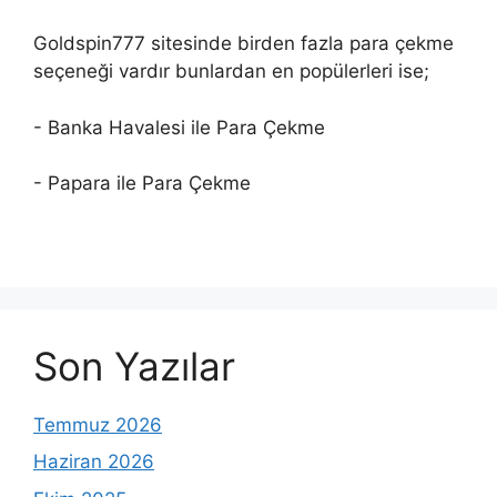
Goldspin777 sitesinde birden fazla para çekme
seçeneği vardır bunlardan en popülerleri ise;
- Banka Havalesi ile Para Çekme
- Papara ile Para Çekme
Son Yazılar
Temmuz 2026
Haziran 2026