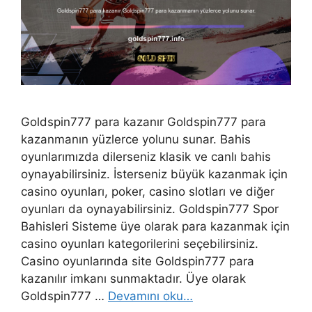
Goldspin777 para kazanır Goldspin777 para
kazanmanın yüzlerce yolunu sunar. Bahis
oyunlarımızda dilerseniz klasik ve canlı bahis
oynayabilirsiniz. İsterseniz büyük kazanmak için
casino oyunları, poker, casino slotları ve diğer
oyunları da oynayabilirsiniz. Goldspin777 Spor
Bahisleri Sisteme üye olarak para kazanmak için
casino oyunları kategorilerini seçebilirsiniz.
Casino oyunlarında site Goldspin777 para
kazanılır imkanı sunmaktadır. Üye olarak
Goldspin777 …
Devamını oku…