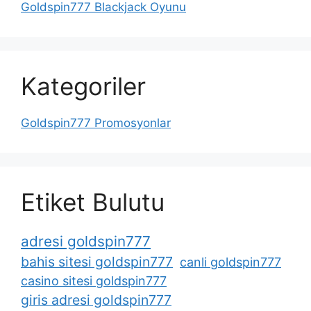
Goldspin777 Blackjack Oyunu
Kategoriler
Goldspin777 Promosyonlar
Etiket Bulutu
adresi goldspin777
bahis sitesi goldspin777
canli goldspin777
casino sitesi goldspin777
giris adresi goldspin777