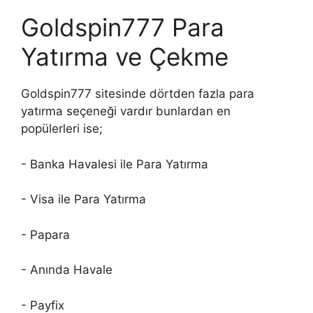
Goldspin777 Para
Yatırma ve Çekme
Goldspin777 sitesinde dörtden fazla para
yatırma seçeneği vardır bunlardan en
popülerleri ise;
- Banka Havalesi ile Para Yatırma
- Visa ile Para Yatırma
- Papara
- Anında Havale
- Payfix