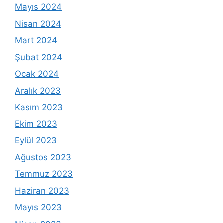
Mayıs 2024
Nisan 2024
Mart 2024
Şubat 2024
Ocak 2024
Aralık 2023
Kasım 2023
Ekim 2023
Eylül 2023
Ağustos 2023
Temmuz 2023
Haziran 2023
Mayıs 2023