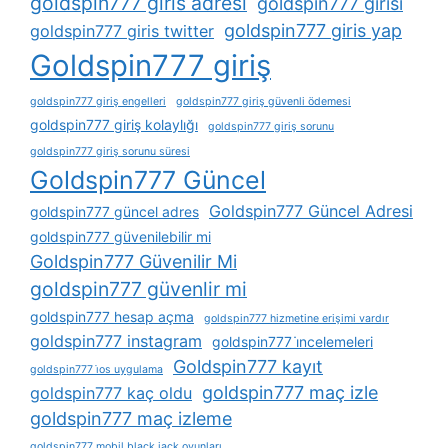
goldspin777 giris adresi
goldspin777 girisi
goldspin777 giris yap
goldspin777 giris twitter
Goldspin777 giriş
goldspin777 giriş engelleri
goldspin777 giriş güvenli ödemesi
goldspin777 giriş kolaylığı
goldspin777 giriş sorunu
goldspin777 giriş sorunu süresi
Goldspin777 Güncel
Goldspin777 Güncel Adresi
goldspin777 güncel adres
goldspin777 güvenilebilir mi
Goldspin777 Güvenilir Mi
goldspin777 güvenlir mi
goldspin777 hesap açma
goldspin777 hizmetine erişimi vardır
goldspin777 instagram
goldspin777 i̇ncelemeleri
Goldspin777 kayıt
goldspin777 i̇os uygulama
goldspin777 maç izle
goldspin777 kaç oldu
goldspin777 maç izleme
goldspin777 mobil black jack oyunları