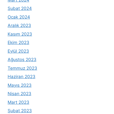
Şubat 2024
Ocak 2024
Aralık 2023
Kasım 2023
Ekim 2023
Eylül 2023
Ağustos 2023
Temmuz 2023
Haziran 2023
Mayıs 2023
Nisan 2023
Mart 2023
Şubat 2023