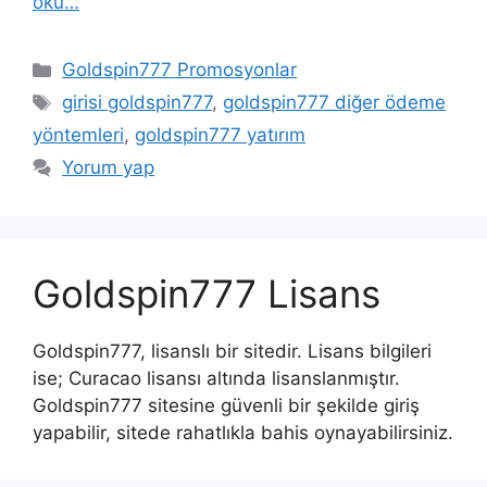
oku…
Kategoriler
Goldspin777 Promosyonlar
Etiketler
girisi goldspin777
,
goldspin777 diğer ödeme
yöntemleri
,
goldspin777 yatırım
Yorum yap
Goldspin777 Lisans
Goldspin777, lisanslı bir sitedir. Lisans bilgileri
ise; Curacao lisansı altında lisanslanmıştır.
Goldspin777 sitesine güvenli bir şekilde giriş
yapabilir, sitede rahatlıkla bahis oynayabilirsiniz.