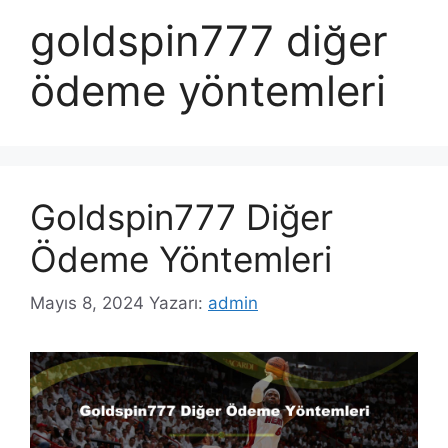
goldspin777 diğer
ödeme yöntemleri
Goldspin777 Diğer
Ödeme Yöntemleri
Mayıs 8, 2024
Yazarı:
admin