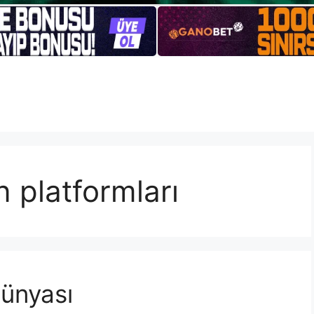
 platformları
ünyası