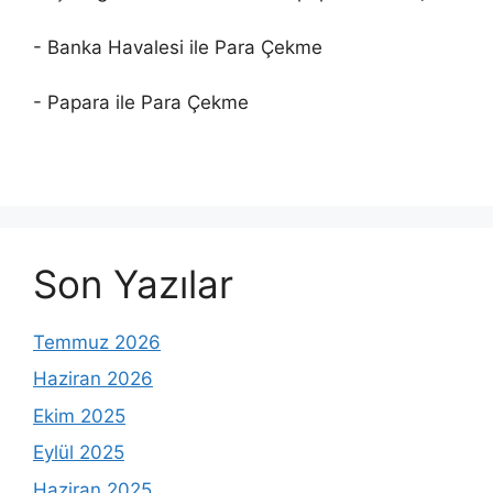
- Banka Havalesi ile Para Çekme
- Papara ile Para Çekme
Son Yazılar
Temmuz 2026
Haziran 2026
Ekim 2025
Eylül 2025
Haziran 2025