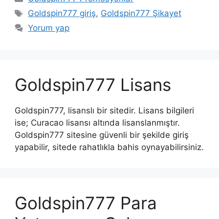
Etiketler
Goldspin777 giriş
,
Goldspin777 Şikayet
Yorum yap
Goldspin777 Lisans
Goldspin777, lisanslı bir sitedir. Lisans bilgileri
ise; Curacao lisansı altında lisanslanmıştır.
Goldspin777 sitesine güvenli bir şekilde giriş
yapabilir, sitede rahatlıkla bahis oynayabilirsiniz.
Goldspin777 Para