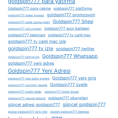
goldspin777 para yatirma
Goldspin777 para çekme
goldspin777 platformu
goldspin777 promosyon
goldspin777 poker oyunları
Goldspin777 Sitesi
goldspin777 sanal casino mobil
goldspin777 spor bahisleri
goldspin777 slot oyunları
goldspin777 telegram
goldspin777 tv canli maç
goldspin777 tv canli maç izle
goldspin777 tv izle
goldspin777 twitter
Goldspin777 Whatsapp
goldspin777 türkiye ligi
goldspin777 yeni adres
Goldspin777 Yeni Adresi
Goldspin777 yeni giriş
goldspin777 yeni bahis sistemi
Goldspin777 üyelik
goldspin777 çevrimiçi destek
goldspin777 üyelik talebi
goldspin777 üyelik öncesi
goldspin777 şikayetleri
goldspin777 şikayet bölümü
güncel goldspin777
güncel adresi goldspin777
güncel goldspin777 giriş linki
güvenli goldspin777 ödemesi