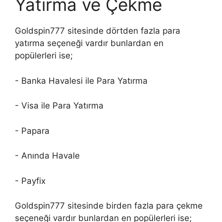
Yatırma ve Çekme
Goldspin777 sitesinde dörtden fazla para
yatırma seçeneği vardır bunlardan en
popülerleri ise;
- Banka Havalesi ile Para Yatırma
- Visa ile Para Yatırma
- Papara
- Anında Havale
- Payfix
Goldspin777 sitesinde birden fazla para çekme
seçeneği vardır bunlardan en popülerleri ise;