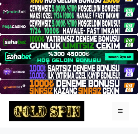
İçeriğe
atla
Menü