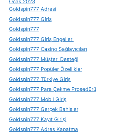
Ocak 2023
Goldspin777 Adresi
Goldspin777 Giriş
Goldspin777
Goldspin777 Giriş Engelleri
Goldspin777 Casino Sağlayıcıları
Goldspin777 Müşteri Desteği
Goldspin777 Popüler Özellikler
Goldspin777 Türkiye Giriş
Goldspin777 Para Çekme Prosedürü
Goldspin777 Mobil Giriş
Goldspin777 Gerçek Bahisler
Goldspin777 Kayıt Girişi
Goldspin777 Adres Kapatma