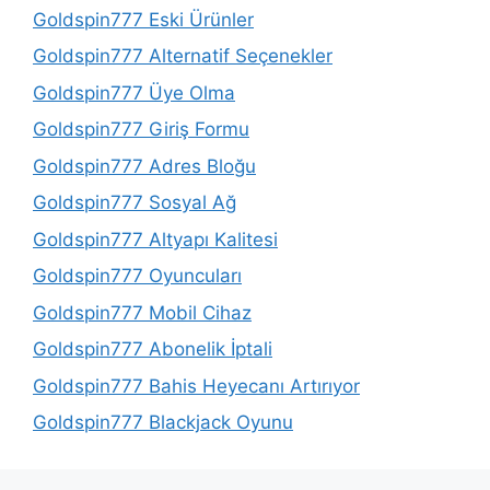
Goldspin777 Eski Ürünler
Goldspin777 Alternatif Seçenekler
Goldspin777 Üye Olma
Goldspin777 Giriş Formu
Goldspin777 Adres Bloğu
Goldspin777 Sosyal Ağ
Goldspin777 Altyapı Kalitesi
Goldspin777 Oyuncuları
Goldspin777 Mobil Cihaz
Goldspin777 Abonelik İptali
Goldspin777 Bahis Heyecanı Artırıyor
Goldspin777 Blackjack Oyunu