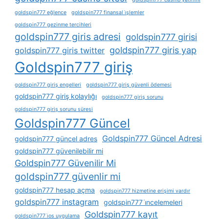
goldspin777 eğlence
goldspin777 finansal i̇şlemler
goldspin777 gezinme tercihleri
goldspin777 giris adresi
goldspin777 girisi
goldspin777 giris yap
goldspin777 giris twitter
Goldspin777 giriş
goldspin777 giriş engelleri
goldspin777 giriş güvenli ödemesi
goldspin777 giriş kolaylığı
goldspin777 giriş sorunu
goldspin777 giriş sorunu süresi
Goldspin777 Güncel
Goldspin777 Güncel Adresi
goldspin777 güncel adres
goldspin777 güvenilebilir mi
Goldspin777 Güvenilir Mi
goldspin777 güvenlir mi
goldspin777 hesap açma
goldspin777 hizmetine erişimi vardır
goldspin777 instagram
goldspin777 i̇ncelemeleri
Goldspin777 kayıt
goldspin777 i̇os uygulama