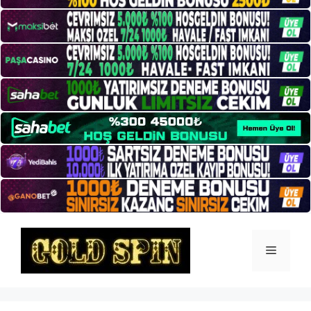
İçeriğe
atla
Menü