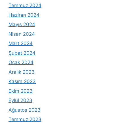
Temmuz 2024
Haziran 2024
Mayıs 2024
Nisan 2024
Mart 2024
Şubat 2024
Ocak 2024
Aralık 2023
Kasım 2023
Ekim 2023
Eylül 2023
Ağustos 2023
Temmuz 2023