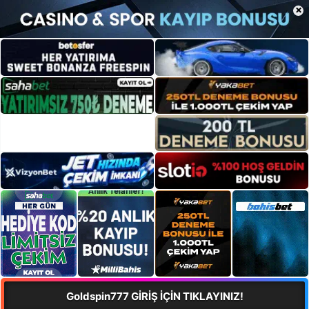
×
Goldspin777 GİRİŞ İÇİN TIKLAYINIZ!