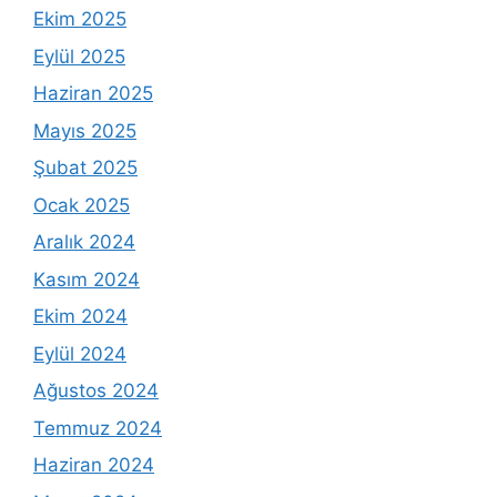
Ekim 2025
Eylül 2025
Haziran 2025
Mayıs 2025
Şubat 2025
Ocak 2025
Aralık 2024
Kasım 2024
Ekim 2024
Eylül 2024
Ağustos 2024
Temmuz 2024
Haziran 2024