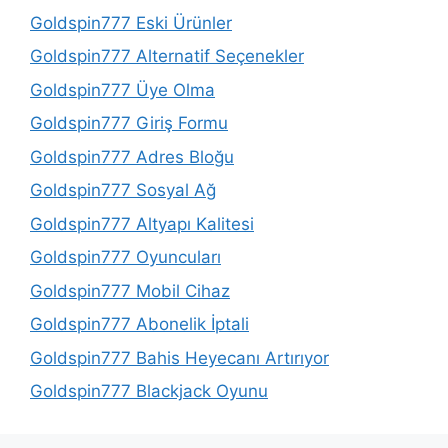
Goldspin777 Eski Ürünler
Goldspin777 Alternatif Seçenekler
Goldspin777 Üye Olma
Goldspin777 Giriş Formu
Goldspin777 Adres Bloğu
Goldspin777 Sosyal Ağ
Goldspin777 Altyapı Kalitesi
Goldspin777 Oyuncuları
Goldspin777 Mobil Cihaz
Goldspin777 Abonelik İptali
Goldspin777 Bahis Heyecanı Artırıyor
Goldspin777 Blackjack Oyunu