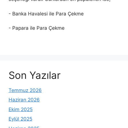
- Banka Havalesi ile Para Çekme
- Papara ile Para Çekme
Son Yazılar
Temmuz 2026
Haziran 2026
Ekim 2025
Eylül 2025