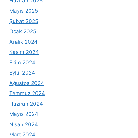
Haziran 2025
Mayıs 2025
Şubat 2025
Ocak 2025
Aralık 2024
Kasım 2024
Ekim 2024
Eylül 2024
Ağustos 2024
Temmuz 2024
Haziran 2024
Mayıs 2024
Nisan 2024
Mart 2024