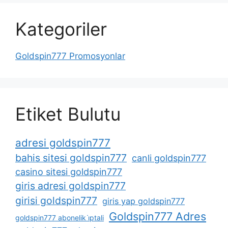
Kategoriler
Goldspin777 Promosyonlar
Etiket Bulutu
adresi goldspin777
bahis sitesi goldspin777
canli goldspin777
casino sitesi goldspin777
giris adresi goldspin777
girisi goldspin777
giris yap goldspin777
Goldspin777 Adres
goldspin777 abonelik i̇ptali