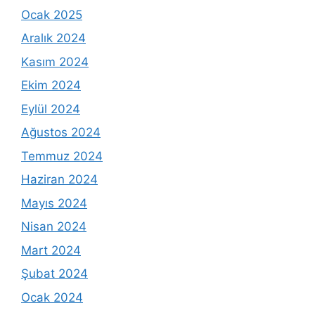
Ocak 2025
Aralık 2024
Kasım 2024
Ekim 2024
Eylül 2024
Ağustos 2024
Temmuz 2024
Haziran 2024
Mayıs 2024
Nisan 2024
Mart 2024
Şubat 2024
Ocak 2024