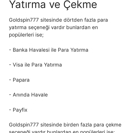
Yatırma ve Çekme
Goldspin777 sitesinde dörtden fazla para
yatırma seçeneği vardır bunlardan en
popülerleri ise;
- Banka Havalesi ile Para Yatırma
- Visa ile Para Yatırma
- Papara
- Anında Havale
- Payfix
Goldspin777 sitesinde birden fazla para çekme
seçeneği vardır bunlardan en popülerleri ise;