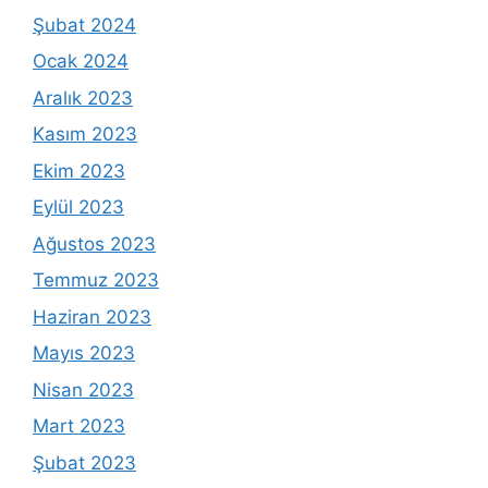
Şubat 2024
Ocak 2024
Aralık 2023
Kasım 2023
Ekim 2023
Eylül 2023
Ağustos 2023
Temmuz 2023
Haziran 2023
Mayıs 2023
Nisan 2023
Mart 2023
Şubat 2023