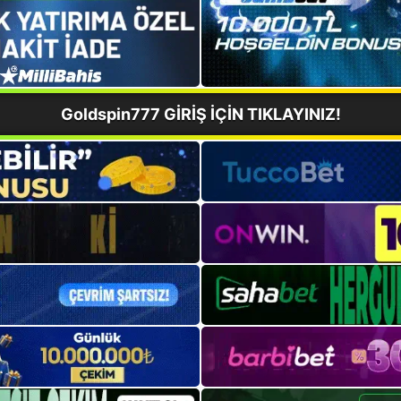
Goldspin777 GİRİŞ İÇİN TIKLAYINIZ!