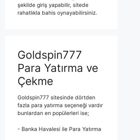
şekilde giriş yapabilir, sitede
rahatlıkla bahis oynayabilirsiniz.
Goldspin777
Para Yatırma ve
Çekme
Goldspin777 sitesinde dörtden
fazla para yatırma seçeneği vardır
bunlardan en popülerleri ise;
- Banka Havalesi ile Para Yatırma