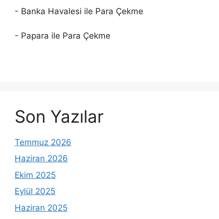
- Banka Havalesi ile Para Çekme
- Papara ile Para Çekme
Son Yazılar
Temmuz 2026
Haziran 2026
Ekim 2025
Eylül 2025
Haziran 2025