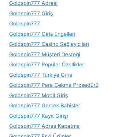
Goldspin777 Adresi
Goldspin777 Giriş
Goldspin777
Goldspin777 Giriş Engelleri
Goldspin777 Casino Sağlayıcıları
Goldspin777 Müşteri Desteği
Goldspin777 Popüler Özellikler
Goldspin777 Türkiye Giriş
Goldspin777 Para Çekme Prosedürü
Goldspin777 Mobil Giriş
Goldspin777 Gerçek Bahisler
Goldspin777 Kayıt Girişi
Goldspin777 Adres Kapatma
Goldspin777 Eski Ürünler