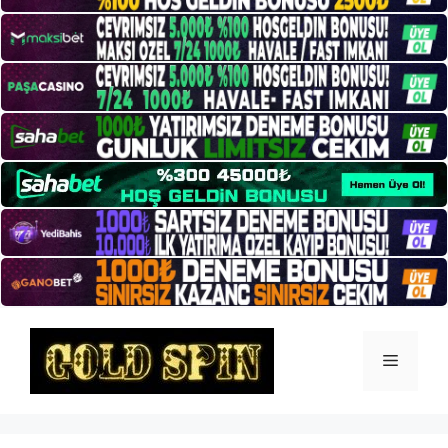
İçeriğe
atla
Menü