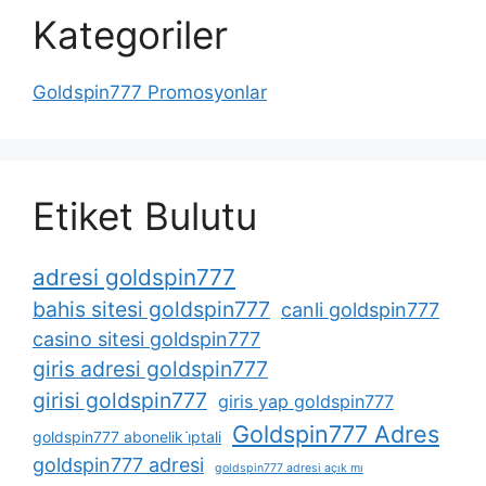
Kategoriler
Goldspin777 Promosyonlar
Etiket Bulutu
adresi goldspin777
bahis sitesi goldspin777
canli goldspin777
casino sitesi goldspin777
giris adresi goldspin777
girisi goldspin777
giris yap goldspin777
Goldspin777 Adres
goldspin777 abonelik i̇ptali
goldspin777 adresi
goldspin777 adresi açık mı