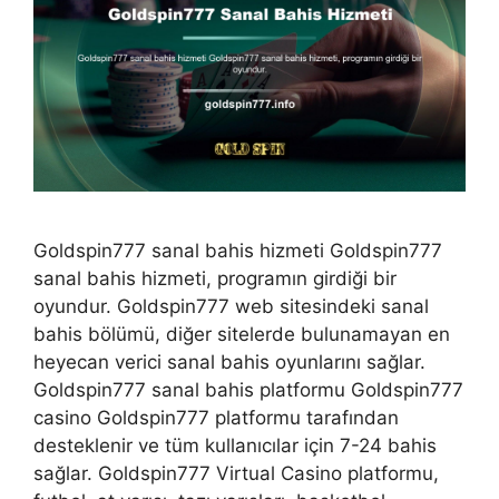
Goldspin777 sanal bahis hizmeti Goldspin777
sanal bahis hizmeti, programın girdiği bir
oyundur. Goldspin777 web sitesindeki sanal
bahis bölümü, diğer sitelerde bulunamayan en
heyecan verici sanal bahis oyunlarını sağlar.
Goldspin777 sanal bahis platformu Goldspin777
casino Goldspin777 platformu tarafından
desteklenir ve tüm kullanıcılar için 7-24 bahis
sağlar. Goldspin777 Virtual Casino platformu,