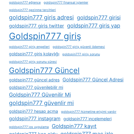
goldspin777 eğlence
goldspin777 finansal i̇şlemler
goldspin777 gezinme tercihleri
goldspin777 giris adresi
goldspin777 girisi
goldspin777 giris yap
goldspin777 giris twitter
Goldspin777 giriş
goldspin777 giriş engelleri
goldspin777 giriş güvenli ödemesi
goldspin777 giriş kolaylığı
goldspin777 giriş sorunu
goldspin777 giriş sorunu süresi
Goldspin777 Güncel
Goldspin777 Güncel Adresi
goldspin777 güncel adres
goldspin777 güvenilebilir mi
Goldspin777 Güvenilir Mi
goldspin777 güvenlir mi
goldspin777 hesap açma
goldspin777 hizmetine erişimi vardır
goldspin777 instagram
goldspin777 i̇ncelemeleri
Goldspin777 kayıt
goldspin777 i̇os uygulama
goldspin777 maç izle