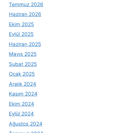
Temmuz 2026
Haziran 2026
Ekim 2025
Eylül 2025
Haziran 2025
Mayıs 2025
Şubat 2025
Ocak 2025
Aralık 2024
Kasım 2024
Ekim 2024
Eylül 2024
Ağustos 2024