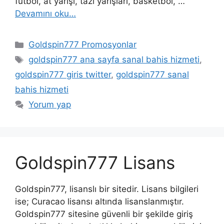
futbol, ​​at yarışı, tazı yarışları, basketbol, …
Devamını oku…
Kategoriler
Goldspin777 Promosyonlar
Etiketler
goldspin777 ana sayfa sanal bahis hizmeti
,
goldspin777 giris twitter
,
goldspin777 sanal
bahis hizmeti
Yorum yap
Goldspin777 Lisans
Goldspin777, lisanslı bir sitedir. Lisans bilgileri
ise; Curacao lisansı altında lisanslanmıştır.
Goldspin777 sitesine güvenli bir şekilde giriş