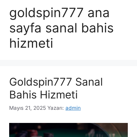
goldspin777 ana
sayfa sanal bahis
hizmeti
Goldspin777 Sanal
Bahis Hizmeti
Mayıs 21, 2025
Yazarı:
admin