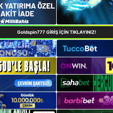
Goldspin777 GİRİŞ İÇİN TIKLAYINIZ!