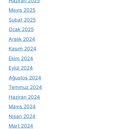
Haziran 2025
Mayıs 2025
Şubat 2025
Ocak 2025
Aralık 2024
Kasım 2024
Ekim 2024
Eylül 2024
Ağustos 2024
Temmuz 2024
Haziran 2024
Mayıs 2024
Nisan 2024
Mart 2024