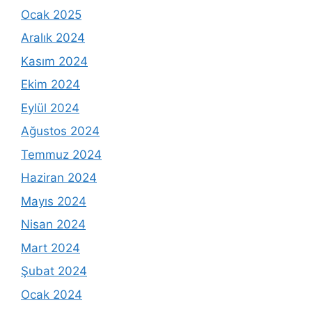
Ocak 2025
Aralık 2024
Kasım 2024
Ekim 2024
Eylül 2024
Ağustos 2024
Temmuz 2024
Haziran 2024
Mayıs 2024
Nisan 2024
Mart 2024
Şubat 2024
Ocak 2024