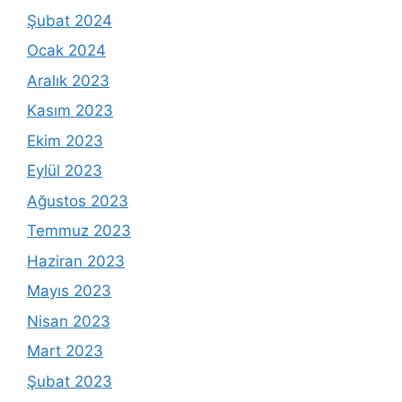
Şubat 2024
Ocak 2024
Aralık 2023
Kasım 2023
Ekim 2023
Eylül 2023
Ağustos 2023
Temmuz 2023
Haziran 2023
Mayıs 2023
Nisan 2023
Mart 2023
Şubat 2023