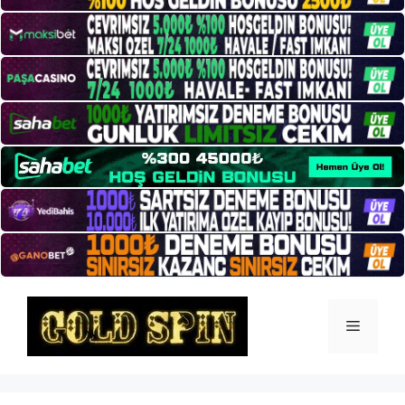
İçeriğe
atla
Menü