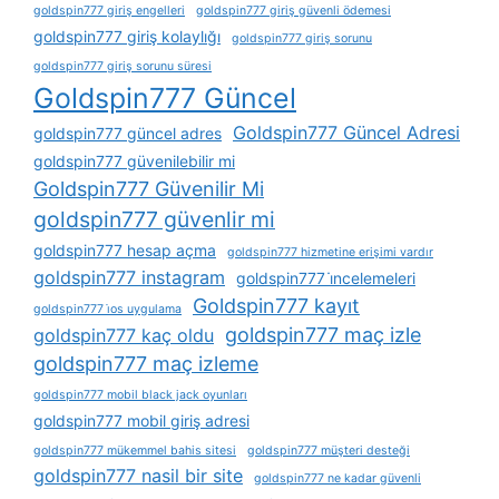
goldspin777 giriş engelleri
goldspin777 giriş güvenli ödemesi
goldspin777 giriş kolaylığı
goldspin777 giriş sorunu
goldspin777 giriş sorunu süresi
Goldspin777 Güncel
Goldspin777 Güncel Adresi
goldspin777 güncel adres
goldspin777 güvenilebilir mi
Goldspin777 Güvenilir Mi
goldspin777 güvenlir mi
goldspin777 hesap açma
goldspin777 hizmetine erişimi vardır
goldspin777 instagram
goldspin777 i̇ncelemeleri
Goldspin777 kayıt
goldspin777 i̇os uygulama
goldspin777 maç izle
goldspin777 kaç oldu
goldspin777 maç izleme
goldspin777 mobil black jack oyunları
goldspin777 mobil giriş adresi
goldspin777 mükemmel bahis sitesi
goldspin777 müşteri desteği
goldspin777 nasil bir site
goldspin777 ne kadar güvenli