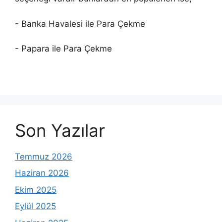
- Banka Havalesi ile Para Çekme
- Papara ile Para Çekme
Son Yazılar
Temmuz 2026
Haziran 2026
Ekim 2025
Eylül 2025