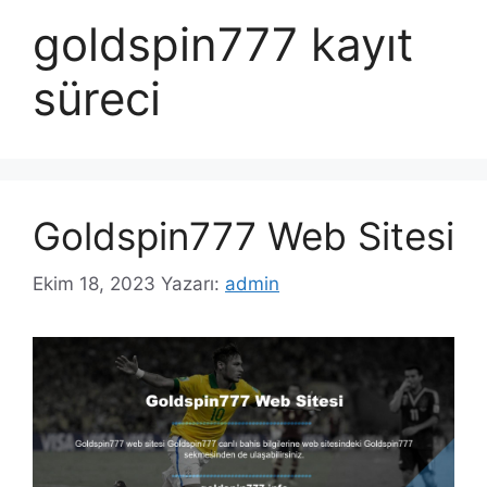
goldspin777 kayıt
süreci
Goldspin777 Web Sitesi
Ekim 18, 2023
Yazarı:
admin