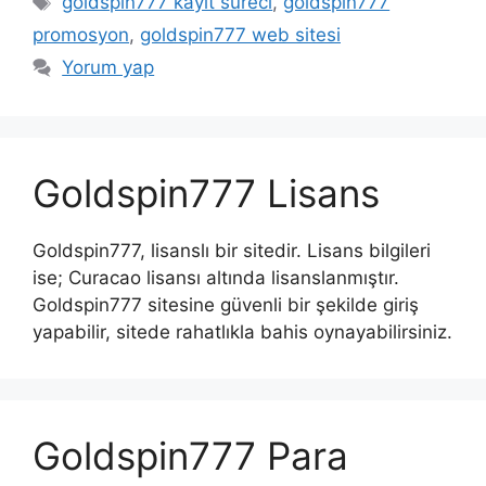
goldspin777 kayıt süreci
,
goldspin777
promosyon
,
goldspin777 web sitesi
Yorum yap
Goldspin777 Lisans
Goldspin777, lisanslı bir sitedir. Lisans bilgileri
ise; Curacao lisansı altında lisanslanmıştır.
Goldspin777 sitesine güvenli bir şekilde giriş
yapabilir, sitede rahatlıkla bahis oynayabilirsiniz.
Goldspin777 Para