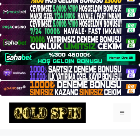
İçeriğe
atla
Menü