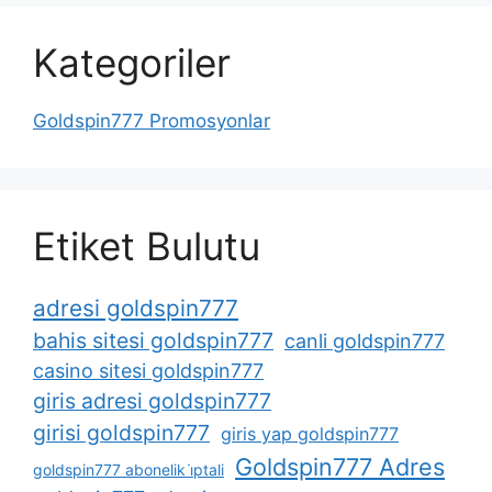
Kategoriler
Goldspin777 Promosyonlar
Etiket Bulutu
adresi goldspin777
bahis sitesi goldspin777
canli goldspin777
casino sitesi goldspin777
giris adresi goldspin777
girisi goldspin777
giris yap goldspin777
Goldspin777 Adres
goldspin777 abonelik i̇ptali