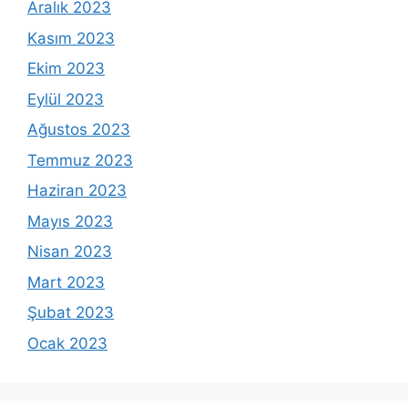
Aralık 2023
Kasım 2023
Ekim 2023
Eylül 2023
Ağustos 2023
Temmuz 2023
Haziran 2023
Mayıs 2023
Nisan 2023
Mart 2023
Şubat 2023
Ocak 2023