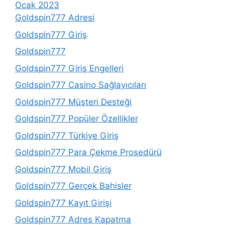
Ocak 2023
Goldspin777 Adresi
Goldspin777 Giriş
Goldspin777
Goldspin777 Giriş Engelleri
Goldspin777 Casino Sağlayıcıları
Goldspin777 Müşteri Desteği
Goldspin777 Popüler Özellikler
Goldspin777 Türkiye Giriş
Goldspin777 Para Çekme Prosedürü
Goldspin777 Mobil Giriş
Goldspin777 Gerçek Bahisler
Goldspin777 Kayıt Girişi
Goldspin777 Adres Kapatma