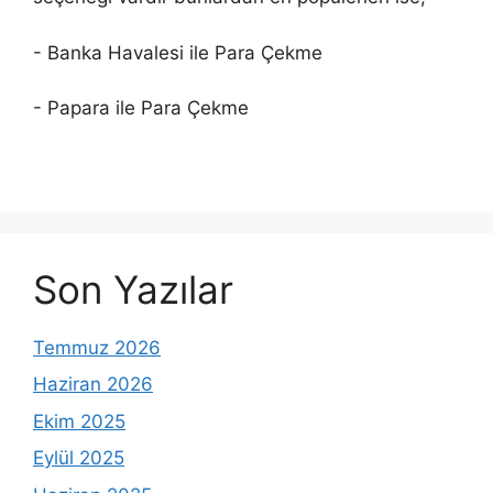
- Banka Havalesi ile Para Çekme
- Papara ile Para Çekme
Son Yazılar
Temmuz 2026
Haziran 2026
Ekim 2025
Eylül 2025