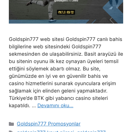
Goldspin777 web sitesi Goldspin777 canlı bahis
bilgilerine web sitesindeki Goldspin777
sekmesinden de ulaşabilirsiniz. Basit arayüzü ile
bu sitenin oyunu ilk kez oynayan üyeleri temsil
ettiğini söylemek abartı olmaz. Bu site,
günümüzde en iyi ve en güvenilir bahis ve
casino hizmetlerini sunarak oyunculara erişim
sağlamak için elinden geleni yapmaktadır.
Türkiye’de BTK gibi yabancı casino siteleri
kapatıldı. …
Devamını oku…
Kategoriler
Goldspin777 Promosyonlar
Etiketler